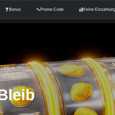
Bonus
Promo-Code
Keine Einzahlun
Bleib