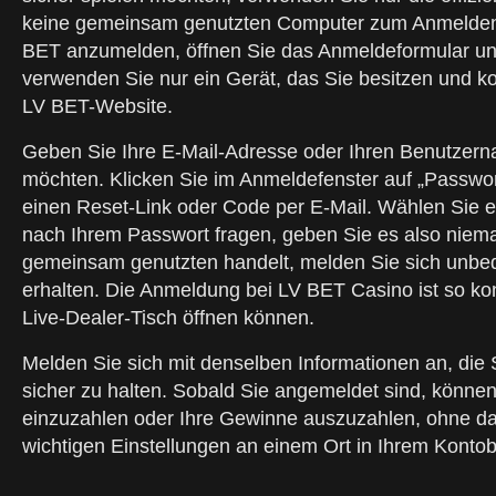
keine gemeinsam genutzten Computer zum Anmelden un
BET anzumelden, öffnen Sie das Anmeldeformular und 
verwenden Sie nur ein Gerät, das Sie besitzen und kon
LV BET-Website.
Geben Sie Ihre E-Mail-Adresse oder Ihren Benutzerna
möchten. Klicken Sie im Anmeldefenster auf „Passwor
einen Reset-Link oder Code per E-Mail. Wählen Sie e
nach Ihrem Passwort fragen, geben Sie es also niem
gemeinsam genutzten handelt, melden Sie sich unbedi
erhalten. Die Anmeldung bei LV BET Casino ist so konz
Live-Dealer-Tisch öffnen können.
Melden Sie sich mit denselben Informationen an, die 
sicher zu halten. Sobald Sie angemeldet sind, können
einzuzahlen oder Ihre Gewinne auszuzahlen, ohne das
wichtigen Einstellungen an einem Ort in Ihrem Kontob