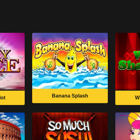
Banana Splash
lot
W