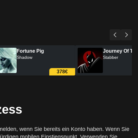
Party Time
Fortune Pig
Braniac
Shadow
166€
zess
umelden, wenn Sie bereits ein Konto haben. Wenn Sie
würdigen mobilen Einstiegspunkt. Verwenden Sie