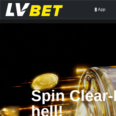
App
Spin Clear-
hell!