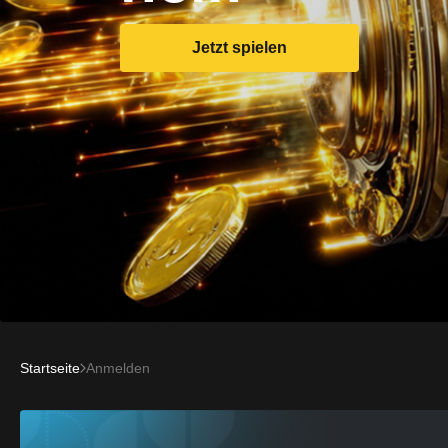
Jetzt spielen
Startseite
Anmelden