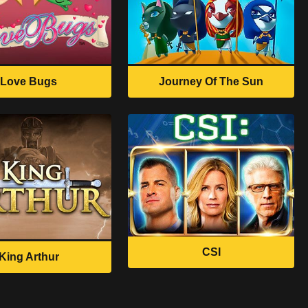
Love Bugs
Journey Of The Sun
CSI
King Arthur