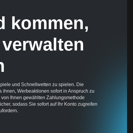
nd kommen,
 verwalten
n
iele und Schnellwetten zu spielen. Die
es ihnen, Werbeaktionen sofort in Anspruch zu
der von Ihnen gewählten Zahlungsmethode
er, sodass Sie sofort auf Ihr Konto zugreifen
ufordern.