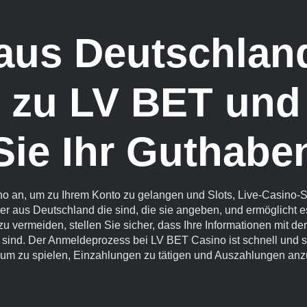
aus Deutschla
 zu LV BET und
Sie Ihr Guthabe
o an, um zu Ihrem Konto zu gelangen und Slots, Live-Casino-Sp
ieler aus Deutschland die sind, die sie angeben, und ermöglicht 
 vermeiden, stellen Sie sicher, dass Ihre Informationen mit 
ind. Der Anmeldeprozess bei LV BET Casino ist schnell und sich
um zu spielen, Einzahlungen zu tätigen und Auszahlungen anz