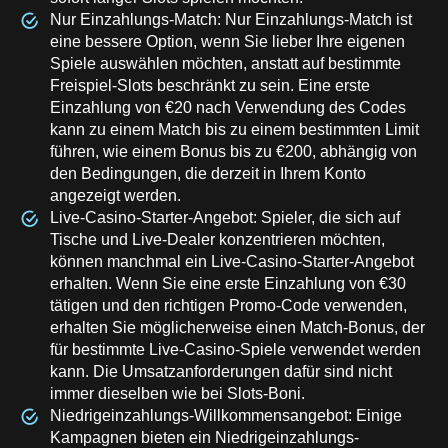
Nur Einzahlungs-Match: Nur Einzahlungs-Match ist
eine bessere Option, wenn Sie lieber Ihre eigenen
Spiele auswählen möchten, anstatt auf bestimmte
Freispiel-Slots beschränkt zu sein. Eine erste
Einzahlung von €20 nach Verwendung des Codes
kann zu einem Match bis zu einem bestimmten Limit
führen, wie einem Bonus bis zu €200, abhängig von
den Bedingungen, die derzeit in Ihrem Konto
angezeigt werden.
Live-Casino-Starter-Angebot: Spieler, die sich auf
Tische und Live-Dealer konzentrieren möchten,
können manchmal ein Live-Casino-Starter-Angebot
erhalten. Wenn Sie eine erste Einzahlung von €30
tätigen und den richtigen Promo-Code verwenden,
erhalten Sie möglicherweise einen Match-Bonus, der
für bestimmte Live-Casino-Spiele verwendet werden
kann. Die Umsatzanforderungen dafür sind nicht
immer dieselben wie bei Slots-Boni.
Niedrigeinzahlungs-Willkommensangebot: Einige
Kampagnen bieten ein Niedrigeinzahlungs-