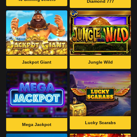
Diamond 777
Jackpot Giant
Jungle Wild
Lucky Scarabs
Mega Jackpot