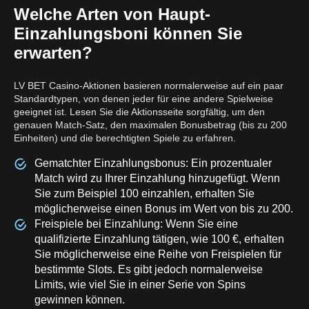
Welche Arten von Haupt-
Einzahlungsboni können Sie
erwarten?
LV BET Casino-Aktionen basieren normalerweise auf ein paar
Standardtypen, von denen jeder für eine andere Spielweise
geeignet ist. Lesen Sie die Aktionsseite sorgfältig, um den
genauen Match-Satz, den maximalen Bonusbetrag (bis zu 200
Einheiten) und die berechtigten Spiele zu erfahren.
Gematchter Einzahlungsbonus: Ein prozentualer
Match wird zu Ihrer Einzahlung hinzugefügt. Wenn
Sie zum Beispiel 100 einzahlen, erhalten Sie
möglicherweise einen Bonus im Wert von bis zu 200.
Freispiele bei Einzahlung: Wenn Sie eine
qualifizierte Einzahlung tätigen, wie 100 €, erhalten
Sie möglicherweise eine Reihe von Freispielen für
bestimmte Slots. Es gibt jedoch normalerweise
Limits, wie viel Sie in einer Serie von Spins
gewinnen können.