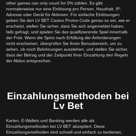
other games can only count for 0% zählen. Es gibt
normalerweise nur eine Einlösung pro Person, Haushalt, IP-
Adresse oder Gerät für Aktionen. Für einfache Einlösungen
geben Sie den LV BET Casino Promo-Code genau so ein, wie er
erscheint, stellen Sie sicher, dass Sie sich angemeldet haben,
falls gefragt, und spielen Sie das qualifizierende Spiel innerhalb
der Frist. Wenn die Spins nach Erfüllung der Anforderungen
nicht erscheinen, überprüfen Sie Ihren Bonusbereich, um zu
sehen, ob noch Belohnungen ausstehen, und stellen Sie sicher,
dass der Betrag und der Zeitpunkt Ihrer Einzahlung den Regeln
der Aktion entsprechen.
Einzahlungsmethoden bei
Lv Bet
Karten, E-Wallets und Banking werden alle als
Einzahlungsmethoden bei LV BET akzeptiert. Diese
Einzahlungsmethoden sind schnell und einfach zu bedienen,