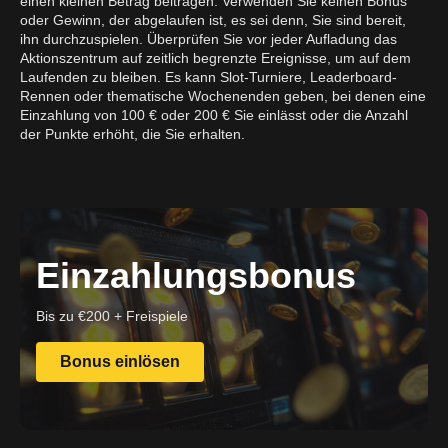
einen kleinen Betrag beitragen. Verwenden Sie keinen Bonus
oder Gewinn, der abgelaufen ist, es sei denn, Sie sind bereit,
ihn durchzuspielen. Überprüfen Sie vor jeder Aufladung das
Aktionszentrum auf zeitlich begrenzte Ereignisse, um auf dem
Laufenden zu bleiben. Es kann Slot-Turniere, Leaderboard-
Rennen oder thematische Wochenenden geben, bei denen eine
Einzahlung von 100 € oder 200 € Sie einlässt oder die Anzahl
der Punkte erhöht, die Sie erhalten.
Einzahlungsbonus
Bis zu €200 + Freispiele
Bonus einlösen