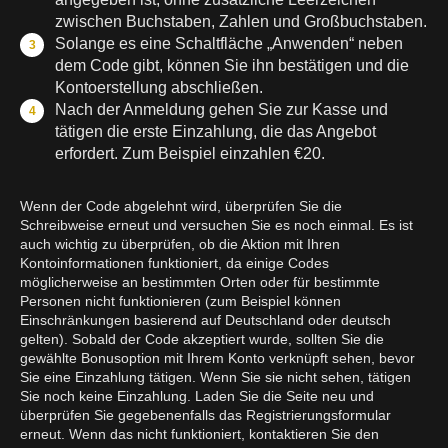
zwischen Buchstaben, Zahlen und Großbuchstaben.
Solange es eine Schaltfläche „Anwenden“ neben
dem Code gibt, können Sie ihn bestätigen und die
Kontoerstellung abschließen.
Nach der Anmeldung gehen Sie zur Kasse und
tätigen die erste Einzahlung, die das Angebot
erfordert. Zum Beispiel einzahlen €20.
Wenn der Code abgelehnt wird, überprüfen Sie die
Schreibweise erneut und versuchen Sie es noch einmal. Es ist
auch wichtig zu überprüfen, ob die Aktion mit Ihren
Kontoinformationen funktioniert, da einige Codes
möglicherweise an bestimmten Orten oder für bestimmte
Personen nicht funktionieren (zum Beispiel können
Einschränkungen basierend auf Deutschland oder deutsch
gelten). Sobald der Code akzeptiert wurde, sollten Sie die
gewählte Bonusoption mit Ihrem Konto verknüpft sehen, bevor
Sie eine Einzahlung tätigen. Wenn Sie sie nicht sehen, tätigen
Sie noch keine Einzahlung. Laden Sie die Seite neu und
überprüfen Sie gegebenenfalls das Registrierungsformular
erneut. Wenn das nicht funktioniert, kontaktieren Sie den