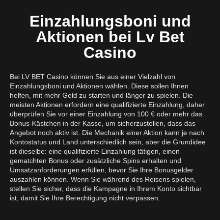
Einzahlungsboni und
Aktionen bei Lv Bet
Casino
Bei LV BET Casino können Sie aus einer Vielzahl von
Einzahlungsboni und Aktionen wählen. Diese sollen Ihnen
helfen, mit mehr Geld zu starten und länger zu spielen. Die
meisten Aktionen erfordern eine qualifizierte Einzahlung, daher
überprüfen Sie vor einer Einzahlung von 100 € oder mehr das
Bonus-Kästchen in der Kasse, um sicherzustellen, dass das
Angebot noch aktiv ist. Die Mechanik einer Aktion kann je nach
Kontostatus und Land unterschiedlich sein, aber die Grundidee
ist dieselbe: eine qualifizierte Einzahlung tätigen, einen
gematchten Bonus oder zusätzliche Spins erhalten und
Umsatzanforderungen erfüllen, bevor Sie Ihre Bonusgelder
auszahlen können. Wenn Sie während des Reisens spielen,
stellen Sie sicher, dass die Kampagne in Ihrem Konto sichtbar
ist, damit Sie Ihre Berechtigung nicht verpassen.