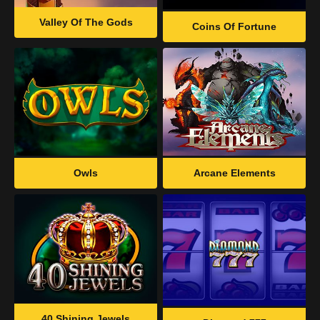
einfordern
Valley Of The Gods
Einzahlungsmethoden bei Lv Bet
Coins Of Fortune
Was Sie erwarten können
Owls
Arcane Elements
40 Shining Jewels