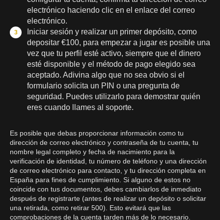
electrónico haciendo clic en el enlace del correo
electrónico.
Iniciar sesión y realizar un primer depósito, como
depositar €100, para empezar a jugar es posible una
vez que tu perfil esté activo, siempre que el dinero
esté disponible y el método de pago elegido sea
aceptado. Adivina algo que no sea obvio si el
formulario solicita un PIN o una pregunta de
seguridad. Puedes utilizarlo para demostrar quién
eres cuando llames al soporte.
Es posible que debas proporcionar información como tu
dirección de correo electrónico y contraseña de tu cuenta, tu
nombre legal completo y fecha de nacimiento para la
verificación de identidad, tu número de teléfono y una dirección
de correo electrónico para contacto, y tu dirección completa en
España para fines de cumplimiento. Si alguno de estos no
coincide con tus documentos, debes cambiarlos de inmediato
después de registrarte (antes de realizar un depósito o solicitar
una retirada, como retirar 500). Esto evitará que las
comprobaciones de la cuenta tarden más de lo necesario.