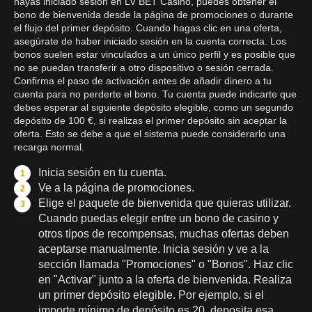
hayas iniciado sesión en LV BET Casino, puedes obtener el
bono de bienvenida desde la página de promociones o durante
el flujo del primer depósito. Cuando hagas clic en una oferta,
asegúrate de haber iniciado sesión en la cuenta correcta. Los
bonos suelen estar vinculados a un único perfil y es posible que
no se puedan transferir a otro dispositivo o sesión cerrada.
Confirma el paso de activación antes de añadir dinero a tu
cuenta para no perderte el bono. Tu cuenta puede indicarte que
debes esperar al siguiente depósito elegible, como un segundo
depósito de 100 €, si realizas el primer depósito sin aceptar la
oferta. Esto se debe a que el sistema puede considerarlo una
recarga normal.
Inicia sesión en tu cuenta.
Ve a la página de promociones.
Elige el paquete de bienvenida que quieras utilizar.
Cuando puedas elegir entre un bono de casino y
otros tipos de recompensas, muchas ofertas deben
aceptarse manualmente. Inicia sesión y ve a la
sección llamada "Promociones" o "Bonos". Haz clic
en "Activar" junto a la oferta de bienvenida. Realiza
un primer depósito elegible. Por ejemplo, si el
importe mínimo de depósito es 20, deposita esa