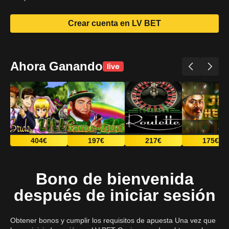
Crear cuenta en LV BET
Ahora Ganando
404€
197€
217€
175€
Bono de bienvenida
después de iniciar sesión
Obtener bonos y cumplir los requisitos de apuesta Una vez que