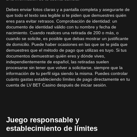
Debes enviar fotos claras y a pantalla completa y asegurarte de
que todo el texto sea legible si te piden que demuestres quién
eres para evitar retrasos. Comprobación de identidad: un
documento de identidad válido con tu nombre y fecha de
nacimiento. Cuando realices una retirada de 200 o más, o
cuando se solicite, es posible que debas mostrar un justificante
de domicilio. Puede haber ocasiones en las que se te pida que
demuestres que el método de pago que utilizas es tuyo. Si tus
documentos demuestran quién eres y dónde vives,
independientemente de español, las retiradas suelen
procesarse sin tener que volver a solicitarse, siempre que la
información de tu perfil siga siendo la misma. Puedes controlar
cuánto gastas estableciendo límites de pago directamente en tu
cuenta de LV BET Casino después de iniciar sesión.
Juego responsable y
establecimiento de límites