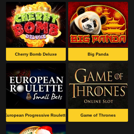
Cherry Bomb Deluxe
Big Panda
European Progressive Roulette
Game of Thrones