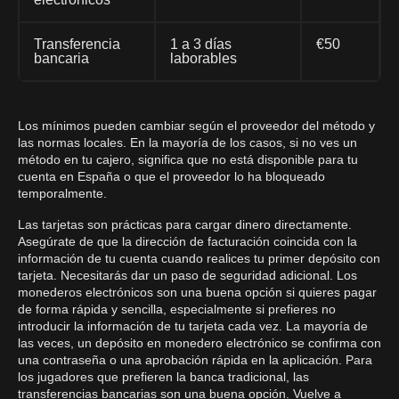
Transferencia
1 a 3 días
€50
bancaria
laborables
Los mínimos pueden cambiar según el proveedor del método y
las normas locales. En la mayoría de los casos, si no ves un
método en tu cajero, significa que no está disponible para tu
cuenta en España o que el proveedor lo ha bloqueado
temporalmente.
Las tarjetas son prácticas para cargar dinero directamente.
Asegúrate de que la dirección de facturación coincida con la
información de tu cuenta cuando realices tu primer depósito con
tarjeta. Necesitarás dar un paso de seguridad adicional. Los
monederos electrónicos son una buena opción si quieres pagar
de forma rápida y sencilla, especialmente si prefieres no
introducir la información de tu tarjeta cada vez. La mayoría de
las veces, un depósito en monedero electrónico se confirma con
una contraseña o una aprobación rápida en la aplicación. Para
los jugadores que prefieren la banca tradicional, las
transferencias bancarias son una buena opción. Vuelve a