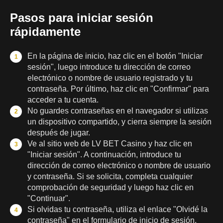
Pasos para iniciar sesión
rápidamente
En la página de inicio, haz clic en el botón "Iniciar
sesión", luego introduce tu dirección de correo
electrónico o nombre de usuario registrado y tu
contraseña. Por último, haz clic en "Confirmar" para
acceder a tu cuenta.
No guardes contraseñas en el navegador si utilizas
un dispositivo compartido, y cierra siempre la sesión
después de jugar.
Ve al sitio web de LV BET Casino y haz clic en
"Iniciar sesión". A continuación, introduce tu
dirección de correo electrónico o nombre de usuario
y contraseña. Si se solicita, completa cualquier
comprobación de seguridad y luego haz clic en
"Continuar".
Si olvidas tu contraseña, utiliza el enlace "Olvidé la
contraseña" en el formulario de inicio de sesión.