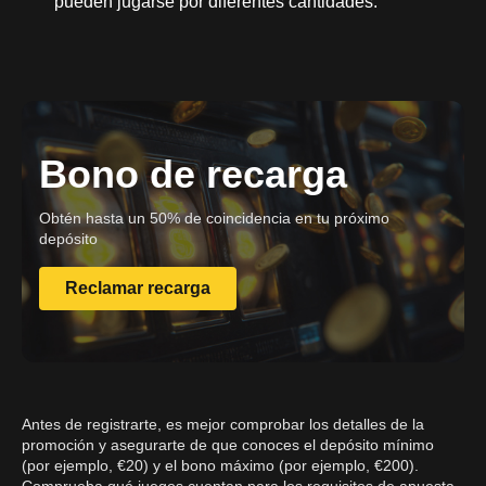
pueden jugarse por diferentes cantidades.
Bono de recarga
Obtén hasta un 50% de coincidencia en tu próximo
depósito
Reclamar recarga
Antes de registrarte, es mejor comprobar los detalles de la
promoción y asegurarte de que conoces el depósito mínimo
(por ejemplo, €20) y el bono máximo (por ejemplo, €200).