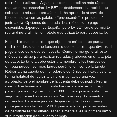
del método utilizado. Algunas opciones acreditan más rápido
que las rutas bancarias. LV BET probablemente ha recibido tu
solicitud de retirada pero aún no la ha aprobado ni enviado.
Esto se indica con las palabras "procesando" o "pendiente"
junto a ella. Opciones de retirada: Los métodos de pago
disponibles dependen de España, pero LV BET suele permitirte
retirar dinero al mismo método que utilizaste para depositarlo.
Es posible que se te pida que elijas otro método que pueda
recibir fondos si uno no funciona, o que se te pida que dividas el
pago si eso es lo que se necesita. Como norma general, este
método se utiliza para realizar retiradas y abonos en una tarjeta
de pago. La tarjeta debe estar a tu nombre, y los tiempos de
entrega pueden ser más largos según el emisor de la tarjeta.
Retirar a una cuenta de monedero electrónico verificada es una
forma habitual de recibir tu dinero más rápido una vez
aprobado, pero el nombre de la cuenta debe coincidir. Retirar
dinero directamente a tu cuenta bancaria suele ser lo mejor
para importes mayores, como 1.000 €, pero puede tardar más
según el proveedor de servicios. Verificación y documentos
requeridos: Para asegurarse de que cumplen las normas y
protegen a los clientes, LV BET puede solicitar pruebas antes
de permitirte retirar dinero, especialmente si es la primera vez o
si la información de tu cuenta cambia.