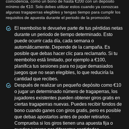
coincidencia, como un bono de hasta €200 con un depósito
mínimo de €10. Solo debes utilizar estos cuando ya conozcas
algunas tragaperras elegibles y tengas tiempo para cumplir los
requisitos de apuesta durante el periodo de la promoción.
El reembolso te devuelve parte de tus pérdidas netas
durante un periodo de tiempo determinado. Esto
puede ocurrir cada día, cada semana o
automáticamente. Depende de la campaña. Es
posible que debas hacer clic para reclamarlo. Si tu
reembolso está limitado, por ejemplo a €100,
planifica tus sesiones para no jugar demasiados
juegos que no sean elegibles, lo que reduciría la
cantidad que recibes.
Después de realizar un pequeño depósito como €10
o jugar un determinado número de tragaperras, los
jugadores existentes pueden obtener giros gratis en
ciertas tragaperras nuevas. Puedes recibir fondos de
bono cuando ganes con giros gratis, pero es posible
que debas apostarlos antes de poder retirarlos.
Comprueba si los giros tienen una apuesta fija o