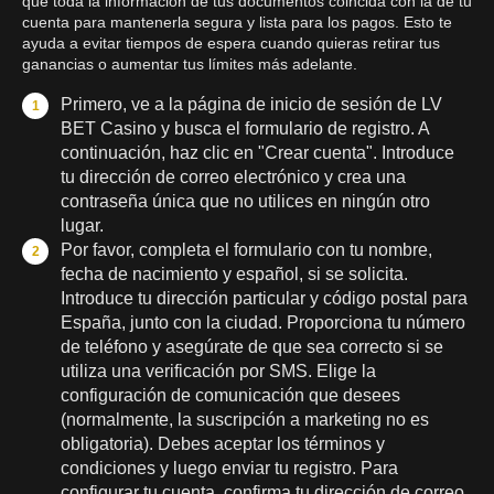
que toda la información de tus documentos coincida con la de tu
cuenta para mantenerla segura y lista para los pagos. Esto te
ayuda a evitar tiempos de espera cuando quieras retirar tus
ganancias o aumentar tus límites más adelante.
Primero, ve a la página de inicio de sesión de LV
BET Casino y busca el formulario de registro. A
continuación, haz clic en "Crear cuenta". Introduce
tu dirección de correo electrónico y crea una
contraseña única que no utilices en ningún otro
lugar.
Por favor, completa el formulario con tu nombre,
fecha de nacimiento y español, si se solicita.
Introduce tu dirección particular y código postal para
España, junto con la ciudad. Proporciona tu número
de teléfono y asegúrate de que sea correcto si se
utiliza una verificación por SMS. Elige la
configuración de comunicación que desees
(normalmente, la suscripción a marketing no es
obligatoria). Debes aceptar los términos y
condiciones y luego enviar tu registro. Para
configurar tu cuenta, confirma tu dirección de correo