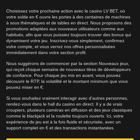
Choisissez votre prochaine action avec le casino LV BET, où
votre solde en € ouvre les portes à des centaines de machines
à sous thématiques et de tables en direct. Nous proposons des
promotions adaptées aux nouveaux utilisateurs comme aux
habitués, afin que vous puissiez toujours trouver des bonus qui
dynamisent votre jeu. Inscrivez-vous simplement, confirmez
votre compte, et vous verrez nos offres personnalisées
immédiatement dans votre section profil.
Nous suggérons de commencer par la section Nouveaux jeux,
qui reçoit chaque semaine de nouveaux titres de développeurs
de confiance. Pour chaque jeu mis en avant, vous pouvez
découvrir le RTP, la volatilité et le montant minimum que vous
pouvez miser en €.
Si vous souhaitez vraiment interagir avec d'autres personnes,
rendez-vous dans le hall du casino en direct. Il y a de vrais
croupiers, plusieurs caméras en diffusion et des jeux classiques
comme le blackjack et la roulette toujours ouverts. Ici, votre
expérience de jeu est à la fois fluide et sécurisée, avec un
support complet en € et des transactions instantanées.