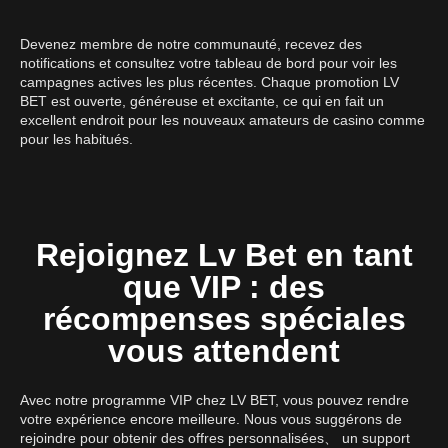
Devenez membre de notre communauté, recevez des
notifications et consultez votre tableau de bord pour voir les
campagnes actives les plus récentes. Chaque promotion LV
BET est ouverte, généreuse et excitante, ce qui en fait un
excellent endroit pour les nouveaux amateurs de casino comme
pour les habitués.
Rejoignez Lv Bet en tant
que VIP : des
récompenses spéciales
vous attendent
Avec notre programme VIP chez LV BET, vous pouvez rendre
votre expérience encore meilleure. Nous vous suggérons de
rejoindre pour obtenir des offres personnalisées、 un support