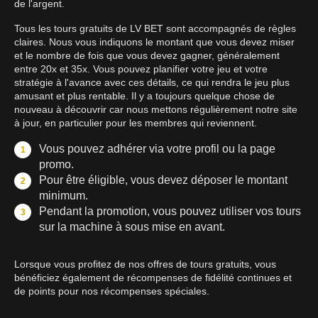
de l'argent.
Tous les tours gratuits de LV BET sont accompagnés de règles
claires. Nous vous indiquons le montant que vous devez miser
et le nombre de fois que vous devez gagner, généralement
entre 20x et 35x. Vous pouvez planifier votre jeu et votre
stratégie à l'avance avec ces détails, ce qui rendra le jeu plus
amusant et plus rentable. Il y a toujours quelque chose de
nouveau à découvrir car nous mettons régulièrement notre site
à jour, en particulier pour les membres qui reviennent.
Vous pouvez adhérer via votre profil ou la page
promo.
Pour être éligible, vous devez déposer le montant
minimum.
Pendant la promotion, vous pouvez utiliser vos tours
sur la machine à sous mise en avant.
Lorsque vous profitez de nos offres de tours gratuits, vous
bénéficiez également de récompenses de fidélité continues et
de points pour nos récompenses spéciales.