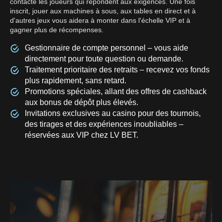
contacte les joueurs qui répondent aux exigences. Une fois
inscrit, jouer aux machines à sous, aux tables en direct et à
d'autres jeux vous aidera à monter dans l'échelle VIP et à
gagner plus de récompenses.
Gestionnaire de compte personnel – vous aide
directement pour toute question ou demande.
Traitement prioritaire des retraits – recevez vos fonds
plus rapidement, sans retard.
Promotions spéciales, allant des offres de cashback
aux bonus de dépôt plus élevés.
Invitations exclusives au casino pour des tournois,
des tirages et des expériences inoubliables –
réservées aux VIP chez LV BET.