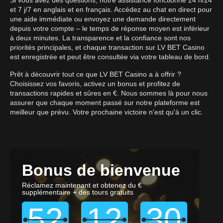
Si vous avez des questions, notre assistance fonctionne 24 h/24
et 7 j/7 en anglais et en français. Accédez au chat en direct pour
une aide immédiate ou envoyez une demande directement
depuis votre compte – le temps de réponse moyen est inférieur
à deux minutes. La transparence et la confiance sont nos
priorités principales, et chaque transaction sur LV BET Casino
est enregistrée et peut être consultée via votre tableau de bord.
Prêt à découvrir tout ce que LV BET Casino a à offrir ?
Choisissez vos favoris, activez un bonus et profitez de
transactions rapides et sûres en €. Nous sommes là pour nous
assurer que chaque moment passé sur notre plateforme est
meilleur que prévu. Votre prochaine victoire n'est qu'à un clic.
Bonus de bienvenue
Réclamez maintenant et obtenez du €
supplémentaire + des tours gratuits
52
12
28