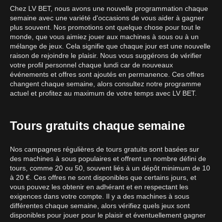
Chez LV BET, nous avons une nouvelle programmation chaque
semaine avec une variété d'occasions de vous aider à gagner
plus souvent. Nos promotions ont quelque chose pour tout le
monde, que vous aimiez jouer aux machines à sous ou à un
mélange de jeux. Cela signifie que chaque jour est une nouvelle
raison de rejoindre le plaisir. Nous vous suggérons de vérifier
votre profil personnel chaque lundi car de nouveaux
événements et offres sont ajoutés en permanence. Ces offres
changent chaque semaine, alors consultez notre programme
actuel et profitez au maximum de votre temps avec LV BET.
Tours gratuits chaque semaine
Nos campagnes régulières de tours gratuits sont basées sur
des machines à sous populaires et offrent un nombre défini de
tours, comme 20 ou 50, souvent liés à un dépôt minimum de 10
à 20 €. Ces offres ne sont disponibles que certains jours, et
vous pouvez les obtenir en adhérant et en respectant les
exigences dans votre compte. Il y a des machines à sous
différentes chaque semaine, alors vérifiez quels jeux sont
disponibles pour jouer pour le plaisir et éventuellement gagner