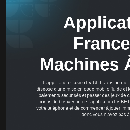
Applica
France
Machines À
L'application Casino LV BET vous permet d
dispose d'une mise en page mobile fluide et 
paiements sécurisés et passer des jeux de cas
bonus de bienvenue de l'application LV BET.
votre téléphone et de commencer à jouer imm
donc vous n'avez pas à 