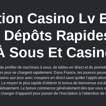
tion Casino Lv 
 Dépôts Rapide
 Sous Et Casin
e profiter de machines à sous, de tables en direct et de promot
les jeux se chargent rapidement. Dans France, les joueurs peuv
ino aux jeux avec croupiers en direct sans quitter l'application
 Le moyen le plus rapide d'obtenir le bonus de bienvenue est de
édiatement. Le bonus commence généralement dès que vous vous
changer d'appareil pour passer de l'inscription à l'obtention de 