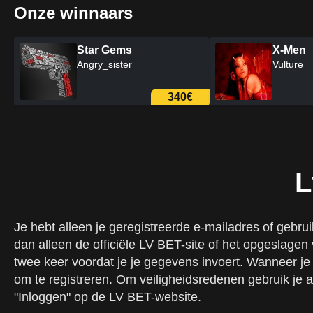
Onze winnaars
Tiger Vs Bear
Star G
cadre
Angry_si
108€
L
Je hebt alleen je geregistreerde e-mailadres of gebrui
dan alleen de officiële LV BET-site of het opgeslag
twee keer voordat je je gegevens invoert. Wanneer je k
om te registreren. Om veiligheidsredenen gebruik je a
"Inloggen" op de LV BET-website.