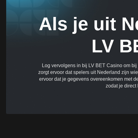
Als je uit 
LV BE
Log vervolgens in bij LV BET Casino om bij 
zorgt ervoor dat spelers uit Nederland zijn w
ervoor dat je gegevens overeenkomen met de m
zodat je direct