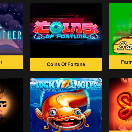
er
Farm
Coins Of Fortune