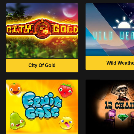
Je saldo en persoonlijke gegevens beschermen
Wild Weath
City Of Gold