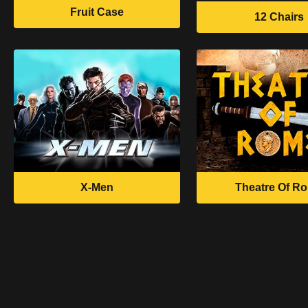
Fruit Case
12 Chairs
X-Men
Theatre Of R