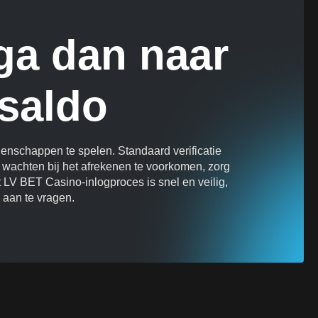
 ga dan naar
 saldo
denschappen te spelen. Standaard verificatie
m wachten bij het afrekenen te voorkomen, zorg
 LV BET Casino-inlogproces is snel en veilig,
 aan te vragen.