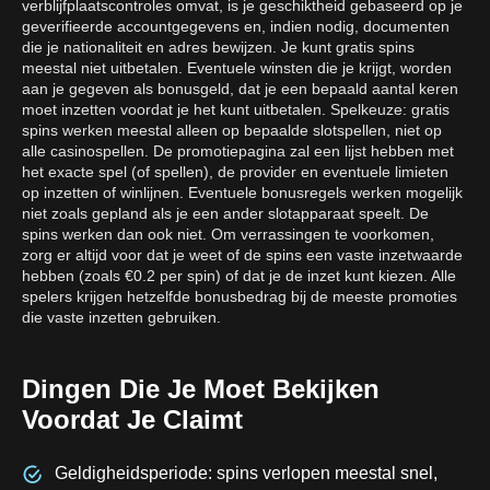
verblijfplaatscontroles omvat, is je geschiktheid gebaseerd op je
geverifieerde accountgegevens en, indien nodig, documenten
die je nationaliteit en adres bewijzen. Je kunt gratis spins
meestal niet uitbetalen. Eventuele winsten die je krijgt, worden
aan je gegeven als bonusgeld, dat je een bepaald aantal keren
moet inzetten voordat je het kunt uitbetalen. Spelkeuze: gratis
spins werken meestal alleen op bepaalde slotspellen, niet op
alle casinospellen. De promotiepagina zal een lijst hebben met
het exacte spel (of spellen), de provider en eventuele limieten
op inzetten of winlijnen. Eventuele bonusregels werken mogelijk
niet zoals gepland als je een ander slotapparaat speelt. De
spins werken dan ook niet. Om verrassingen te voorkomen,
zorg er altijd voor dat je weet of de spins een vaste inzetwaarde
hebben (zoals €0.2 per spin) of dat je de inzet kunt kiezen. Alle
spelers krijgen hetzelfde bonusbedrag bij de meeste promoties
die vaste inzetten gebruiken.
Dingen Die Je Moet Bekijken
Voordat Je Claimt
Geldigheidsperiode: spins verlopen meestal snel,