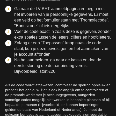
Ga naar de LV BET aanmeldpagina en begin met
het invoeren van je persoonlijke gegevens. Er moet
een veld op het formulier staan met "Promotiecode",
"Bonuscode" of iets dergelijks.
Voer de code exact in zoals deze is gegeven, zonder
extra spaties tussen de letters, cijfers en hoofdletters.
Zolang er een "Toepassen" knop naast de code
staat, kun je deze bevestigen en het aanmaken van
je account afronden.
Na het aanmelden, ga naar de kassa en doe de
eerste storting die de aanbieding vereist.
Bijvoorbeeld, stort €20.
Als de code wordt afgewezen, controleer de spelling opnieuw en
probeer het opnieuw. Het is ook belangrijk om te controleren of
de promotie werkt met je accountgegevens, aangezien
sommige codes mogelijk niet werken in bepaalde plaatsen of bij
bepaalde personen (bijvoorbeeld, er kunnen beperkingen
gelden op basis van Nederland of Nederlands). Je moet de
gekozen bonusoptie aan je account gekoppeld zien voordat je