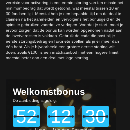
vereiste voor activering is een eerste storting van ten minste het
minimumbedrag dat wordt getoond, wat meestal tussen 10 en
30 fondsen ligt. Meestal heb je een bepaalde tijd om de deal te
claimen na het aanmelden en vervolgens het bonusgeld en de
spins te gebruiken voordat ze verlopen. Voordat je stort, moet je
ervoor zorgen dat de bonus kan worden opgenomen nadat aan
de inzetvereisten is voldaan. Gebruik de code die past bij je
eerste stortingsbedrag en favoriete spellen als je er meer dan
één hebt. Als je bijvoorbeeld een grotere eerste storting wilt
doen, zoals €100, is een matchaanbod met een hogere limiet
meestal beter dan een deal met lage storting.
Welkomstbonus
De aanbieding is geldig:
52
12
28