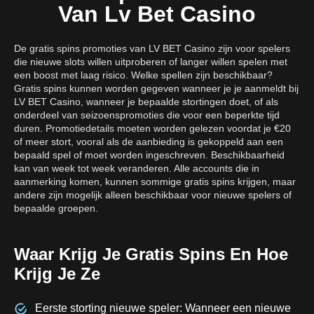
Van Lv Bet Casino
De gratis spins promoties van LV BET Casino zijn voor spelers
die nieuwe slots willen uitproberen of langer willen spelen met
een boost met laag risico. Welke spellen zijn beschikbaar?
Gratis spins kunnen worden gegeven wanneer je je aanmeldt bij
LV BET Casino, wanneer je bepaalde stortingen doet, of als
onderdeel van seizoenspromoties die voor een beperkte tijd
duren. Promotiedetails moeten worden gelezen voordat je €20
of meer stort, vooral als de aanbieding is gekoppeld aan een
bepaald spel of moet worden ingeschreven. Beschikbaarheid
kan van week tot week veranderen. Alle accounts die in
aanmerking komen, kunnen sommige gratis spins krijgen, maar
andere zijn mogelijk alleen beschikbaar voor nieuwe spelers of
bepaalde groepen.
Waar Krijg Je Gratis Spins En Hoe
Krijg Je Ze
Eerste storting nieuwe speler: Wanneer een nieuwe