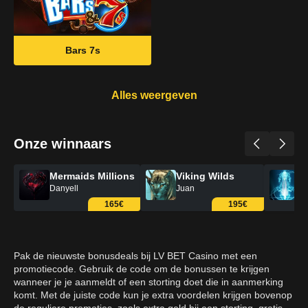
Bars 7s
Alles weergeven
Onze winnaars
Mermaids Millions
Viking Wilds
S
Danyell
Juan
E
165€
195€
Pak de nieuwste bonusdeals bij LV BET Casino met een
promotiecode. Gebruik de code om de bonussen te krijgen
wanneer je je aanmeldt of een storting doet die in aanmerking
komt. Met de juiste code kun je extra voordelen krijgen bovenop