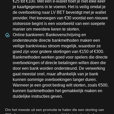
€25 tot €100. Met een e-wallet hoef je niet elke keer
je kaartgegevens in te voeren. Het is veilig omdat je
de overboeking naar LV BET bevestigt met je wallet
provider. Het toevoegen van €30 voordat een nieuwe
slotsessie begint is een voorbeeld van een soepele
manier om meerdere keren te storten.
Online bankieren: Bankoverschrijving en
ondersteunde directe bankmethoden maken een
veilige bankniveau stroom mogelijk, waardoor ze
goed zijn voor grotere stortingen van €150 of €300.
Bankmethoden werken goed voor spelers die directe
overboekingen of directe betalingen willen doen die
door een bank worden ondersteund. De verwerking
gaat meestal snel, maar afhankelijk van je bank
kunnen sommige overboekingen langer duren.
Wanneer je een groot bedrag wilt storten, zoals €500,
kunnen bankmethoden het gemakkelijk maken en
duidelijke instructies geven.
Om het meeste uit een promotie te halen die een storting van