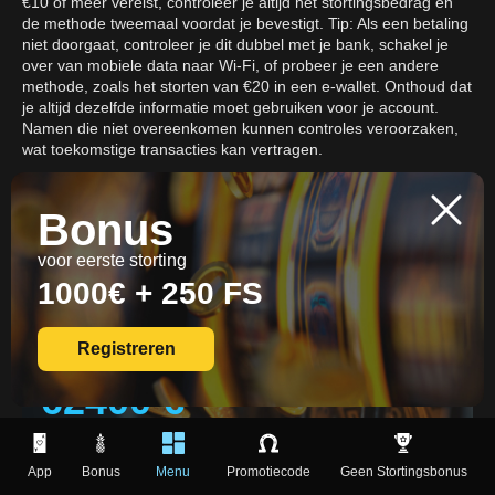
€10 of meer vereist, controleer je altijd het stortingsbedrag en
de methode tweemaal voordat je bevestigt. Tip: Als een betaling
niet doorgaat, controleer je dit dubbel met je bank, schakel je
over van mobiele data naar Wi-Fi, of probeer je een andere
methode, zoals het storten van €20 in een e-wallet. Onthoud dat
je altijd dezelfde informatie moet gebruiken voor je account.
Namen die niet overeenkomen kunnen controles veroorzaken,
wat toekomstige transacties kan vertragen.
Bonus
voor eerste storting
1000€ + 250 FS
Registreren
Maximale Win
62400 €
Registreren
App
Bonus
Menu
Promotiecode
Geen Stortingsbonus