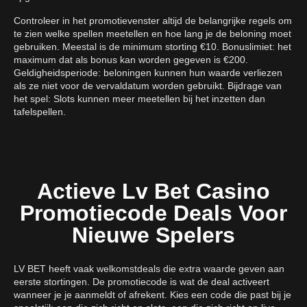
Controleer in het promotievenster altijd de belangrijke regels om
te zien welke spellen meetellen en hoe lang je de beloning moet
gebruiken. Meestal is de minimum storting €10. Bonuslimiet: het
maximum dat als bonus kan worden gegeven is €200.
Geldigheidsperiode: beloningen kunnen hun waarde verliezen
als ze niet voor de vervaldatum worden gebruikt. Bijdrage van
het spel: Slots kunnen meer meetellen bij het inzetten dan
tafelspellen.
Actieve Lv Bet Casino
Promotiecode Deals Voor
Nieuwe Spelers
LV BET heeft vaak welkomstdeals die extra waarde geven aan
eerste stortingen. De promotiecode is wat de deal activeert
wanneer je je aanmeldt of afrekent. Kies een code die past bij je