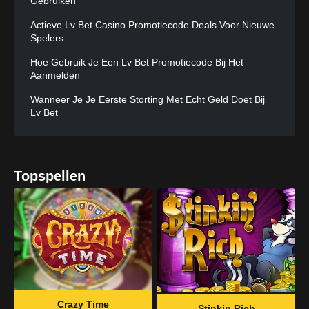
Gebruiken
Actieve Lv Bet Casino Promotiecode Deals Voor Nieuwe
Spelers
Hoe Gebruik Je Een Lv Bet Promotiecode Bij Het
Aanmelden
Wanneer Je Je Eerste Storting Met Echt Geld Doet Bij
Lv Bet
Bedragen Van Bonussen En Limieten
Stortingsbonussen En Promoties Bij Lv Bet Casino
Topspellen
Welke Soorten Hoofdstortingsbonussen Kun Je
Verwachten?
Gratis Spins Promoties Van Lv Bet Casino
Waar Krijg Je Gratis Spins En Hoe Krijg Je Ze
Dingen Die Je Moet Bekijken Voordat Je Claimt
Stortingsmethoden Bij Lv Bet
Crazy Time
Stinkin Rich