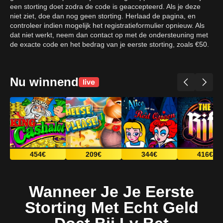
een storting doet zodra de code is geaccepteerd. Als je deze
niet ziet, doe dan nog geen storting. Herlaad de pagina, en
controleer indien mogelijk het registratieformulier opnieuw. Als
dat niet werkt, neem dan contact op met de ondersteuning met
de exacte code en het bedrag van je eerste storting, zoals €50.
Nu winnend
454€
209€
344€
416€
Wanneer Je Je Eerste
Storting Met Echt Geld