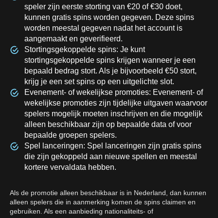
speler zijn eerste storting van €20 of €30 doet,
kunnen gratis spins worden gegeven. Deze spins
worden meestal gegeven nadat het account is
aangemaakt en geverifieerd.
Stortingsgekoppelde spins: Je kunt
stortingsgekoppelde spins krijgen wanneer je een
bepaald bedrag stort. Als je bijvoorbeeld €50 stort,
krijg je een set spins op een uitgelichte slot.
Evenement- of wekelijkse promoties: Evenement- of
wekelijkse promoties zijn tijdelijke uitgaven waarvoor
spelers mogelijk moeten inschrijven en die mogelijk
alleen beschikbaar zijn op bepaalde data of voor
bepaalde groepen spelers.
Spel lanceringen: Spel lanceringen zijn gratis spins
die zijn gekoppeld aan nieuwe spellen en meestal
kortere vervaldata hebben.
Als de promotie alleen beschikbaar is in Nederland, dan kunnen
alleen spelers die in aanmerking komen de spins claimen en
gebruiken. Als een aanbieding nationaliteits- of