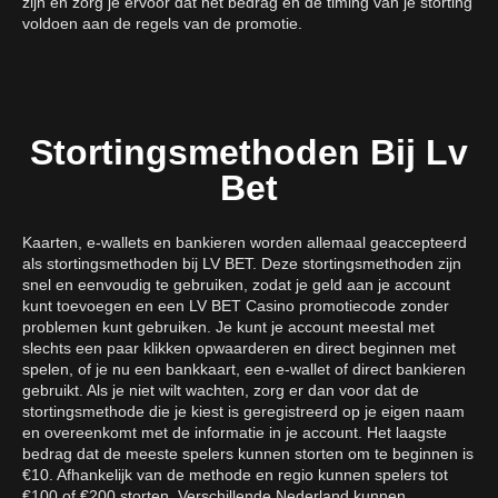
zijn en zorg je ervoor dat het bedrag en de timing van je storting
voldoen aan de regels van de promotie.
Stortingsmethoden Bij Lv
Bet
Kaarten, e-wallets en bankieren worden allemaal geaccepteerd
als stortingsmethoden bij LV BET. Deze stortingsmethoden zijn
snel en eenvoudig te gebruiken, zodat je geld aan je account
kunt toevoegen en een LV BET Casino promotiecode zonder
problemen kunt gebruiken. Je kunt je account meestal met
slechts een paar klikken opwaarderen en direct beginnen met
spelen, of je nu een bankkaart, een e-wallet of direct bankieren
gebruikt. Als je niet wilt wachten, zorg er dan voor dat de
stortingsmethode die je kiest is geregistreerd op je eigen naam
en overeenkomt met de informatie in je account. Het laagste
bedrag dat de meeste spelers kunnen storten om te beginnen is
€10. Afhankelijk van de methode en regio kunnen spelers tot
€100 of €200 storten. Verschillende Nederland kunnen