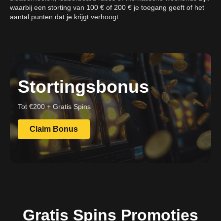
waarbij een storting van 100 € of 200 € je toegang geeft of het
aantal punten dat je krijgt verhoogt.
Stortingsbonus
Tot €200 + Gratis Spins
Claim Bonus
Gratis Spins Promoties