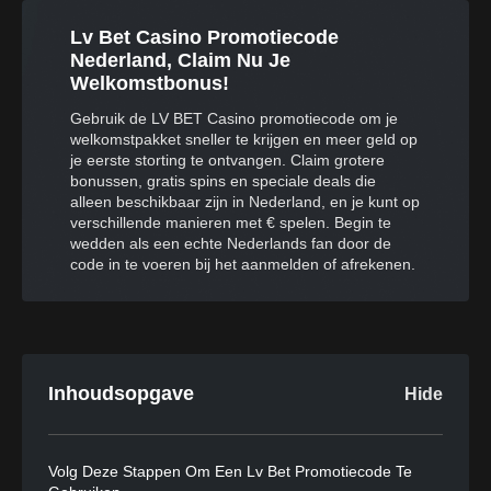
Lv Bet Casino Promotiecode
Nederland, Claim Nu Je
Welkomstbonus!
Gebruik de LV BET Casino promotiecode om je
welkomstpakket sneller te krijgen en meer geld op
je eerste storting te ontvangen. Claim grotere
bonussen, gratis spins en speciale deals die
alleen beschikbaar zijn in Nederland, en je kunt op
verschillende manieren met € spelen. Begin te
wedden als een echte Nederlands fan door de
code in te voeren bij het aanmelden of afrekenen.
Inhoudsopgave
Hide
Volg Deze Stappen Om Een Lv Bet Promotiecode Te