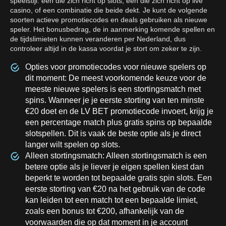
speelstijl: een die zich richt op slots, een die zich richt op live
casino, of een combinatie die beide dekt. Je kunt de volgende
soorten actieve promotiecodes en deals gebruiken als nieuwe
speler. Het bonusbedrag, de in aanmerking komende spellen en
de tijdslimieten kunnen veranderen per Nederland, dus
controleer altijd in de kassa voordat je stort om zeker te zijn.
Opties voor promotiecodes voor nieuwe spelers op
dit moment: De meest voorkomende keuze voor de
meeste nieuwe spelers is een stortingsmatch met
spins. Wanneer je je eerste storting van ten minste
€20 doet en de LV BET promotiecode invoert, krijg je
een percentage match plus gratis spins op bepaalde
slotspellen. Dit is vaak de beste optie als je direct
langer wilt spelen op slots.
Alleen stortingsmatch: Alleen stortingsmatch is een
betere optie als je liever je eigen spellen kiest dan
beperkt te worden tot bepaalde gratis spin slots. Een
eerste storting van €20 na het gebruik van de code
kan leiden tot een match tot een bepaalde limiet,
zoals een bonus tot €200, afhankelijk van de
voorwaarden die op dat moment in je account