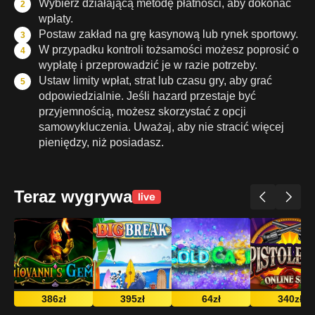
Wybierz działającą metodę płatności, aby dokonać
wpłaty.
Postaw zakład na grę kasynową lub rynek sportowy.
W przypadku kontroli tożsamości możesz poprosić o
wypłatę i przeprowadzić je w razie potrzeby.
Ustaw limity wpłat, strat lub czasu gry, aby grać
odpowiedzialnie. Jeśli hazard przestaje być
przyjemnością, możesz skorzystać z opcji
samowykluczenia. Uważaj, aby nie stracić więcej
pieniędzy, niż posiadasz.
Teraz wygrywa
386zł
395zł
64zł
340zł