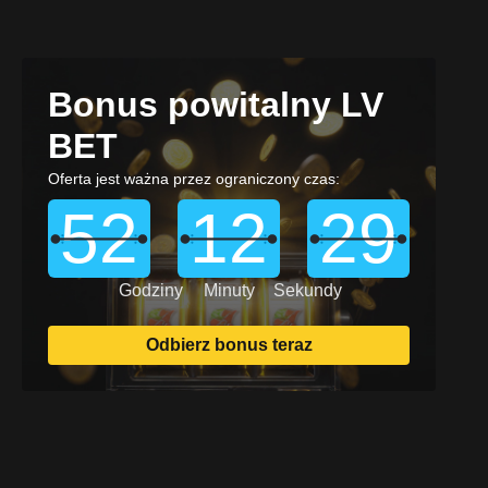
Bonus powitalny LV
BET
Oferta jest ważna przez ograniczony czas:
52
12
28
Godziny
Minuty
Sekundy
Odbierz bonus teraz