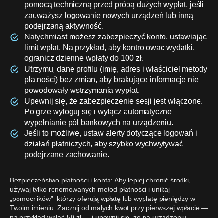
pomocą techniczną przed próbą dużych wypłat, jeśli
zauważysz logowanie nowych urządzeń lub inną
podejrzaną aktywność.
Natychmiast możesz zabezpieczyć konto, ustawiając
limit wpłat. Na przykład, aby kontrolować wydatki,
ogranicz dzienne wpłaty do 100 zł.
Utrzymuj dane profilu (imię, adres i właściciel metody
płatności) bez zmian, aby brakujące informacje nie
powodowały wstrzymania wypłat.
Upewnij się, że zabezpieczenie sesji jest włączone.
Po grze wyloguj się i wyłącz automatyczne
wypełnianie pól bankowych na urządzeniu.
Jeśli to możliwe, ustaw alerty dotyczące logowań i
działań płatniczych, aby szybko wychwytywać
podejrzane zachowanie.
Bezpieczeństwo płatności i konta: Aby lepiej chronić środki,
używaj tylko renomowanych metod płatności i unikaj
„pomocników”, którzy oferują wpłatę lub wypłatę pieniędzy w
Twoim imieniu. Zacznij od małych kwot przy pierwszej wpłacie —
na przykład wpłać 50 zł — i upewnij się, że na urządzeniu