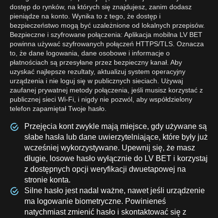
dostęp do rynków, na których się znajdujesz, zanim dodasz
pieniądze na konto. Wynika to z tego, że dostęp i
bezpieczeństwo mogą być uzależnione od lokalnych przepisów.
Bezpieczne i szyfrowane połączenia: Aplikacja mobilna LV BET
powinna używać szyfrowanych połączeń HTTPS/TLS. Oznacza
to, że dane logowania, dane osobowe i informacje o
płatnościach są przesyłane przez bezpieczny kanał. Aby
uzyskać najlepsze rezultaty, aktualizuj system operacyjny
urządzenia i nie loguj się w publicznych sieciach. Używaj
zaufanej prywatnej metody połączenia, jeśli musisz korzystać z
publicznej sieci Wi-Fi, i nigdy nie pozwól, aby współdzielony
telefon zapamiętał Twoje hasło.
Przejęcia kont zwykle mają miejsce, gdy używane są
słabe hasła lub dane uwierzytelniające, które były już
wcześniej wykorzystywane. Upewnij się, że masz
długie, losowe hasło wyłącznie do LV BET i korzystaj
z dostępnych opcji weryfikacji dwuetapowej na
stronie konta.
Silne hasło jest nadal ważne, nawet jeśli urządzenie
ma logowanie biometryczne. Powinieneś
natychmiast zmienić hasło i skontaktować się z