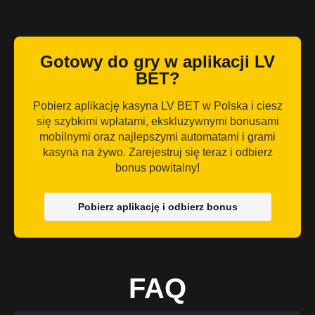
Gotowy do gry w aplikacji LV
BET?
Pobierz aplikację kasyna LV BET w Polska i ciesz
się szybkimi wpłatami, ekskluzywnymi bonusami
mobilnymi oraz najlepszymi automatami i grami
kasyna na żywo. Zarejestruj się teraz i odbierz
bonus powitalny!
Pobierz aplikację i odbierz bonus
FAQ