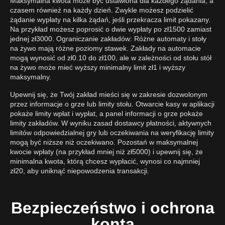
Maksymalna kwota może być ustawiona dla każdego żądania, a
czasem również na każdy dzień. Zwykle możesz podzielić
żądanie wypłaty na kilka żądań, jeśli przekracza limit pokazany.
Na przykład możesz poprosić o dwie wypłaty po zł1500 zamiast
jednej zł3000. Ograniczanie zakładów: Różne automaty i stoły
na żywo mają różne poziomy stawek. Zakłady na automacie
mogą wynosić od zł0.10 do zł100, ale w zależności od stołu stół
na żywo może mieć wyższy minimalny limit zł1 i wyższy
maksymalny.
Upewnij się, że Twój zakład mieści się w zakresie dozwolonym
przez informacje o grze lub limity stołu. Otwarcie kasy w aplikacji
pokaże limity wpłat i wypłat, a panel informacji o grze pokaże
limity zakładów. W wyniku zasad dostawcy płatności, aktywnych
limitów odpowiedzialnej gry lub oczekiwania na weryfikację limity
mogą być niższe niż oczekiwano. Pozostań w maksymalnej
kwocie wpłaty (na przykład mniej niż zł5000) i upewnij się, że
minimalna kwota, którą chcesz wypłacić, wynosi co najmniej
zł20, aby uniknąć niepowodzenia transakcji.
Bezpieczeństwo i ochrona
konta