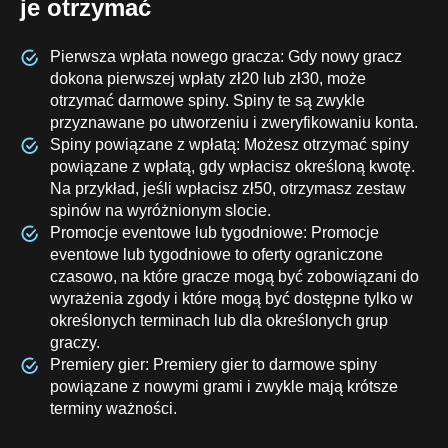
je otrzymać
Pierwsza wpłata nowego gracza: Gdy nowy gracz
dokona pierwszej wpłaty zł20 lub zł30, może
otrzymać darmowe spiny. Spiny te są zwykle
przyznawane po utworzeniu i zweryfikowaniu konta.
Spiny powiązane z wpłatą: Możesz otrzymać spiny
powiązane z wpłatą, gdy wpłacisz określoną kwotę.
Na przykład, jeśli wpłacisz zł50, otrzymasz zestaw
spinów na wyróżnionym slocie.
Promocje eventowe lub tygodniowe: Promocje
eventowe lub tygodniowe to oferty ograniczone
czasowo, na które gracze mogą być zobowiązani do
wyrażenia zgody i które mogą być dostępne tylko w
określonych terminach lub dla określonych grup
graczy.
Premiery gier: Premiery gier to darmowe spiny
powiązane z nowymi grami i zwykle mają krótsze
terminy ważności.