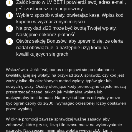
Załóż konto w LV BET i potwierdź swój adres e-mail,
jeśli zostaniesz o to poproszony.
Wybierz sposób wpłaty, otwierając kasę. Wpisz kod
kuponu w wyznaczonym miejscu.
Na przykład zł20 może być kwotą Twojej wpłaty.
Następnie dokończ płatność.
Otwórz sekcję Bonusów, aby upewnić się, że oferta
nadal obowiązuje, a następnie użyj kodu na
kwalifikujących się grach.
Wskazówka: Jeśli Twój bonus nie pojawi się po dokonaniu
kwalifikującej się wpłaty, na przykład zł20, sprawdź, czy kod jest
ważny tylko dla określonych metod wpłaty, typów gier lub
nowych graczy. Osoby oferujące kody promocyjne często muszą
przestrzegać zasad, takich jak minimalna wpłata lub
maksymalny limit bonusu. Na przykład bonus od wpłaty może
być ograniczony do zł200 i wymagać określonej liczby obstawień
przed wypłatą.
W oknie promocji zawsze sprawdzaj ważne zasady, aby
zobaczyć, które gry się liczą i ile czasu masz na wykorzystanie
nagrody. Najczęściej minimalna wpłata wynosi zł10. Limit