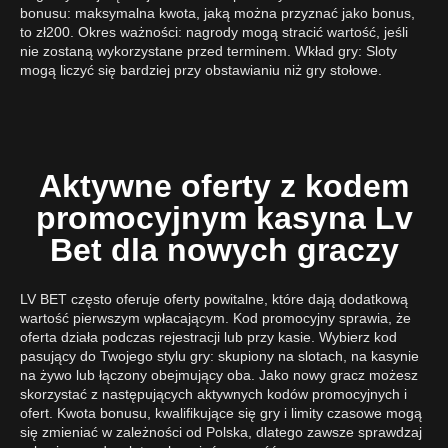
bonusu: maksymalna kwota, jaką można przyznać jako bonus,
to zł200. Okres ważności: nagrody mogą stracić wartość, jeśli
nie zostaną wykorzystane przed terminem. Wkład gry: Sloty
mogą liczyć się bardziej przy obstawianiu niż gry stołowe.
Aktywne oferty z kodem
promocyjnym kasyna Lv
Bet dla nowych graczy
LV BET często oferuje oferty powitalne, które dają dodatkową
wartość pierwszym wpłacającym. Kod promocyjny sprawia, że
oferta działa podczas rejestracji lub przy kasie. Wybierz kod
pasujący do Twojego stylu gry: skupiony na slotach, na kasynie
na żywo lub łączony obejmujący oba. Jako nowy gracz możesz
skorzystać z następujących aktywnych kodów promocyjnych i
ofert. Kwota bonusu, kwalifikujące się gry i limity czasowe mogą
się zmieniać w zależności od Polska, dlatego zawsze sprawdzaj