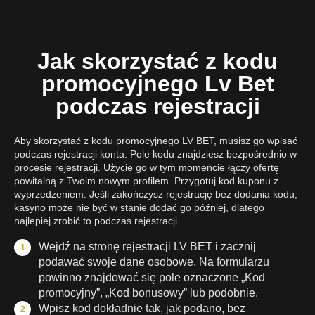
Jak skorzystać z kodu
promocyjnego Lv Bet
podczas rejestracji
Aby skorzystać z kodu promocyjnego LV BET, musisz go wpisać
podczas rejestracji konta. Pole kodu znajdziesz bezpośrednio w
procesie rejestracji. Użycie go w tym momencie łączy ofertę
powitalną z Twoim nowym profilem. Przygotuj kod kuponu z
wyprzedzeniem. Jeśli zakończysz rejestrację bez dodania kodu,
kasyno może nie być w stanie dodać go później, dlatego
najlepiej zrobić to podczas rejestracji.
Wejdź na stronę rejestracji LV BET i zacznij
podawać swoje dane osobowe. Na formularzu
powinno znajdować się pole oznaczone „Kod
promocyjny”, „Kod bonusowy” lub podobnie.
Wpisz kod dokładnie tak, jak podano, bez