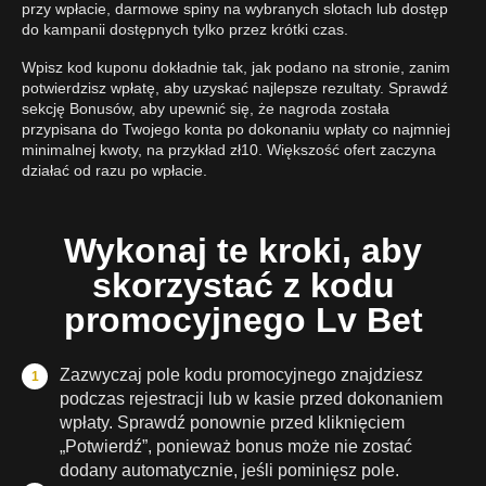
przy wpłacie, darmowe spiny na wybranych slotach lub dostęp
do kampanii dostępnych tylko przez krótki czas.
Wpisz kod kuponu dokładnie tak, jak podano na stronie, zanim
potwierdzisz wpłatę, aby uzyskać najlepsze rezultaty. Sprawdź
sekcję Bonusów, aby upewnić się, że nagroda została
przypisana do Twojego konta po dokonaniu wpłaty co najmniej
minimalnej kwoty, na przykład zł10. Większość ofert zaczyna
działać od razu po wpłacie.
Wykonaj te kroki, aby
skorzystać z kodu
promocyjnego Lv Bet
Zazwyczaj pole kodu promocyjnego znajdziesz
podczas rejestracji lub w kasie przed dokonaniem
wpłaty. Sprawdź ponownie przed kliknięciem
„Potwierdź”, ponieważ bonus może nie zostać
dodany automatycznie, jeśli pominięsz pole.