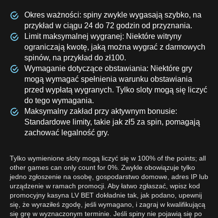
Okres ważności: spiny zwykle wygasają szybko, na
przykład w ciągu 24 do 72 godzin od przyznania.
Limit maksymalnej wygranej: Niektóre witryny
ograniczają kwotę, jaką można wygrać z darmowych
spinów, na przykład do zł100.
Wymaganie dotyczące obstawiania: Niektóre gry
mogą wymagać spełnienia warunku obstawiania
przed wypłatą wygranych. Tylko sloty mogą się liczyć
do tego wymagania.
Maksymalny zakład przy aktywnym bonusie:
Standardowe limity, takie jak zł5 za spin, pomagają
zachować legalność gry.
Tylko wymienione sloty mogą liczyć się w 100% of the points; all
other games can only count for 0%. Zwykle obowiązuje tylko
jedno zgłoszenie na osobę, gospodarstwo domowe, adres IP lub
urządzenie w ramach promocji. Aby łatwo zgłaszać, wpisz kod
promocyjny kasyna LV BET dokładnie tak, jak podano, upewnij
się, że wyraziłeś zgodę, jeśli wymagano, i zagraj w kwalifikującą
się grę w wyznaczonym terminie. Jeśli spiny nie pojawią się po