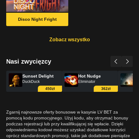
Disco Night Fright
Zobacz wszystko
Nasi zwycięzcy
Sunset Delight
Hot Nudge
D
DuckDuck
Eliminator
De
450zł
362zł
Zgarnij najnowsze oferty bonusowe w kasynie LV BET za
pomocą kodu promocyjnego. Użyj kodu, aby otrzymać bonusy
podczas rejestracji lub przy kwalifikującej się wpłacie. Dzięki
odpowiedniemu kodowi możesz uzyskać dodatkowe korzyści
oprócz standardowych promocji, takie jak dodatkowe pieniądze