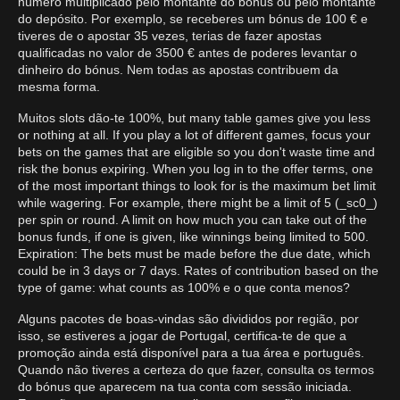
número multiplicado pelo montante do bónus ou pelo montante
do depósito. Por exemplo, se receberes um bónus de 100 € e
tiveres de o apostar 35 vezes, terias de fazer apostas
qualificadas no valor de 3500 € antes de poderes levantar o
dinheiro do bónus. Nem todas as apostas contribuem da
mesma forma.
Muitos slots dão-te 100%, but many table games give you less
or nothing at all. If you play a lot of different games, focus your
bets on the games that are eligible so you don't waste time and
risk the bonus expiring. When you log in to the offer terms, one
of the most important things to look for is the maximum bet limit
while wagering. For example, there might be a limit of 5 (_sc0_)
per spin or round. A limit on how much you can take out of the
bonus funds, if one is given, like winnings being limited to 500.
Expiration: The bets must be made before the due date, which
could be in 3 days or 7 days. Rates of contribution based on the
type of game: what counts as 100% e o que conta menos?
Alguns pacotes de boas-vindas são divididos por região, por
isso, se estiveres a jogar de Portugal, certifica-te de que a
promoção ainda está disponível para a tua área e português.
Quando não tiveres a certeza do que fazer, consulta os termos
do bónus que aparecem na tua conta com sessão iniciada.