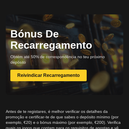
Bónus De
Recarregamento
Obtém até 50% de correspondência no teu próximo
depósito
Reivindicar Recarregamento
Antes de te registares, é melhor verificar os detalhes da
promoção e certificar-te de que sabes o depósito mínimo (por
exemplo, €20) e o bónus máximo (por exemplo, €200). Verifica
quais os jogos que contam para os requisitos de apostas e vê