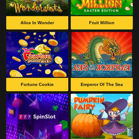
Alice In Wonder
Fruit Million
Fortune Cookie
Chang'e Goddess Of The Moon (Paripl