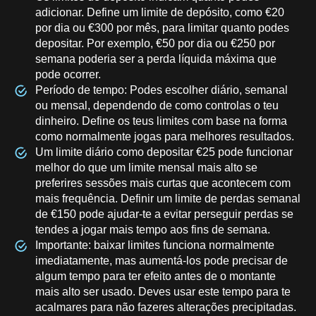
adicionar. Define um limite de depósito, como €20
por dia ou €300 por mês, para limitar quanto podes
depositar. Por exemplo, €50 por dia ou €250 por
semana poderia ser a perda líquida máxima que
pode ocorrer.
Período de tempo: Podes escolher diário, semanal
ou mensal, dependendo de como controlas o teu
dinheiro. Define os teus limites com base na forma
como normalmente jogas para melhores resultados.
Um limite diário como depositar €25 pode funcionar
melhor do que um limite mensal mais alto se
preferires sessões mais curtas que acontecem com
mais frequência. Definir um limite de perdas semanal
de €150 pode ajudar-te a evitar perseguir perdas se
tendes a jogar mais tempo aos fins de semana.
Importante: baixar limites funciona normalmente
imediatamente, mas aumentá-los pode precisar de
algum tempo para ter efeito antes de o montante
mais alto ser usado. Deves usar este tempo para te
acalmares para não fazeres alterações precipitadas.