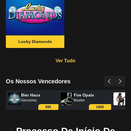
Lucky Diamonds
Ver Tudo
Os Nossos Vencedores
Bier Haus
Fire Opals
Em
Geronimo
Bowler
gr
99€
196€
Processo De Início De