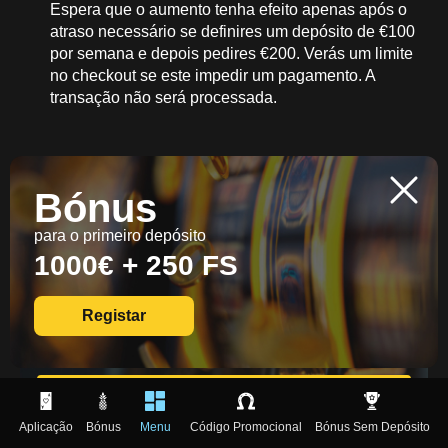
Espera que o aumento tenha efeito apenas após o
atraso necessário se definires um depósito de €100
por semana e depois pedires €200. Verás um limite
no checkout se este impedir um pagamento. A
transação não será processada.
Bónus
para o primeiro depósito
1000€ + 250 FS
Ganho Máximo
Registar
73800 €
Definir Limites
Aplicação
Bónus
Menu
Código Promocional
Bónus Sem Depósito