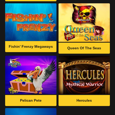
Fishin' Frenzy Megaways
Queen Of The Seas
Pelican Pete
Hercules