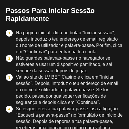
Passos Para Iniciar Sessão
Rapidamente
Na página inicial, clica no botão "Iniciar sessão",
depois introduz o teu endereço de email registado
ou nome de utilizador e palavra-passe. Por fim, clica
em "Confirmar" para entrar na tua conta.
Não guardes palavras-passe no navegador se
estiveres a usar um dispositivo partilhado, e sai
sempre da sessão depois de jogar.
Vai ao site do LV BET Casino e clica em "Iniciar
sessão". Depois, introduz o teu endereço de email
ou nome de utilizador e palavra-passe. Se for
pedido, passa por quaisquer verificações de
segurança e depois clica em "Continuar".
Se esqueceres a tua palavra-passe, usa a ligação
"Esqueci a palavra-passe" no formulário de início de
sessão. Depois de repores a tua palavra-passe,
receberás uma ligação ou código para voltar a