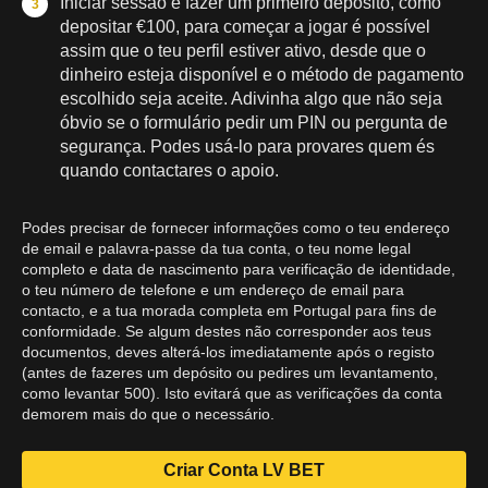
Iniciar sessão e fazer um primeiro depósito, como
depositar €100, para começar a jogar é possível
assim que o teu perfil estiver ativo, desde que o
dinheiro esteja disponível e o método de pagamento
escolhido seja aceite. Adivinha algo que não seja
óbvio se o formulário pedir um PIN ou pergunta de
segurança. Podes usá-lo para provares quem és
quando contactares o apoio.
Podes precisar de fornecer informações como o teu endereço
de email e palavra-passe da tua conta, o teu nome legal
completo e data de nascimento para verificação de identidade,
o teu número de telefone e um endereço de email para
contacto, e a tua morada completa em Portugal para fins de
conformidade. Se algum destes não corresponder aos teus
documentos, deves alterá-los imediatamente após o registo
(antes de fazeres um depósito ou pedires um levantamento,
como levantar 500). Isto evitará que as verificações da conta
demorem mais do que o necessário.
Criar Conta LV BET