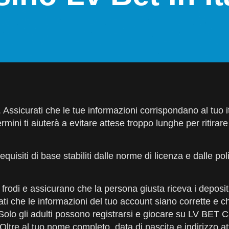
Assicurati che le tue informazioni corrispondano al tuo ita
rmini ti aiuterà a evitare attese troppo lunghe per ritirare
quisiti di base stabiliti dalle norme di licenza e dalle po
 frodi e assicurano che la persona giusta riceva i deposi
ti che le informazioni del tuo account siano corrette e c
 Solo gli adulti possono registrarsi e giocare su LV BET 
tre al tuo nome completo, data di nascita e indirizzo at