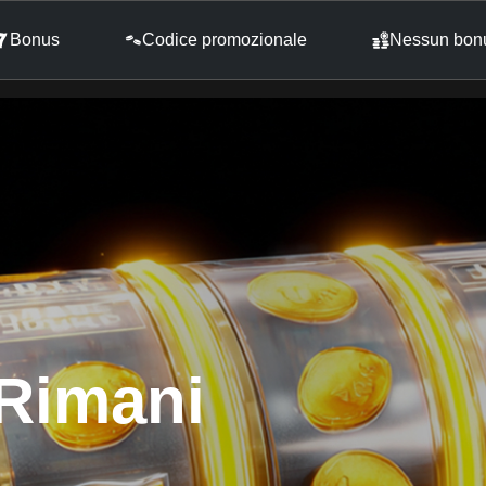
Bonus
Codice promozionale
Nessun bonu
-Rimani