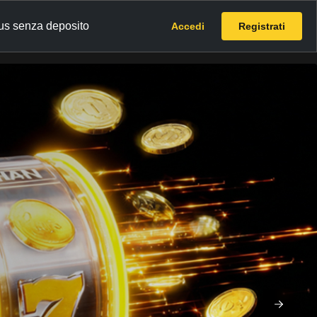
s senza deposito
Accedi
Registrati