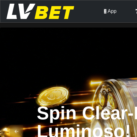
App
Spin Clear
Luminoso!