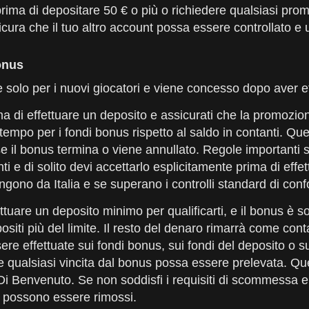
prima di depositare 50 € o più o richiedere qualsiasi pro
icura che il tuo altro account possa essere controllato e 
onus
solo per i nuovi giocatori e viene concesso dopo aver e
ma di effettuare un deposito e assicurati che la promozio
 tempo per i fondi bonus rispetto al saldo in contanti. 
e il bonus termina o viene annullato. Regole importanti
enti e di solito devi accettarlo esplicitamente prima di 
ngono da Italia e se superano i controlli standard di conf
ttuare un deposito minimo per qualificarti, e il bonus è s
ositi più del limite. Il resto del denaro rimarrà come co
re effettuate sui fondi bonus, sui fondi del deposito o 
qualsiasi vincita dal bonus possa essere prelevata. Que
Di Benvenuto. Se non soddisfi i requisiti di scommessa en
ta possono essere rimossi.