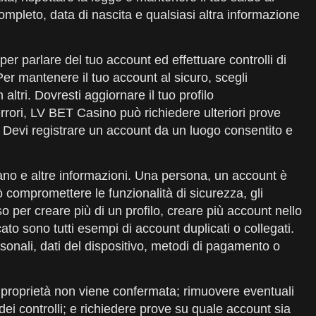
ompleto, data di nascita e qualsiasi altra informazione
per parlare del tuo account ed effettuare controlli di
Per mantenere il tuo account al sicuro, scegli
ltri. Dovresti aggiornare il tuo profilo
rrori, LV BET Casino può richiedere ulteriori prove
. Devi registrare un account da un luogo consentito e
liano e altre informazioni. Una persona, un account è
compromettere le funzionalità di sicurezza, gli
so per creare più di un profilo, creare più account nello
o sono tutti esempi di account duplicati o collegati.
onali, dati del dispositivo, metodi di pagamento o
proprietà non viene confermata; rimuovere eventuali
dei controlli; e richiedere prove su quale account sia