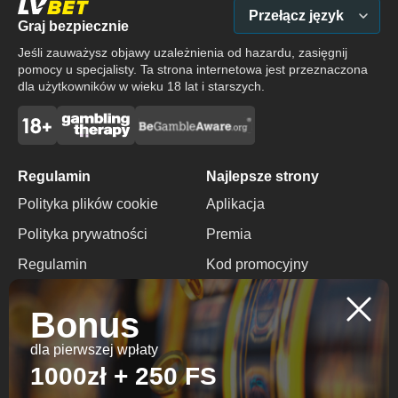
Przełącz język
Graj bezpiecznie
Jeśli zauważysz objawy uzależnienia od hazardu, zasięgnij
pomocy u specjalisty. Ta strona internetowa jest przeznaczona
dla użytkowników w wieku 18 lat i starszych.
Regulamin
Najlepsze strony
Polityka plików cookie
Aplikacja
Polityka prywatności
Premia
Regulamin
Kod promocyjny
Odpowiedzialna gra
Brak bonusu
Bonus
depozytowego
dla pierwszej wpłaty
Kontakty
1000zł + 250 FS
+357 97253416