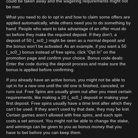
could be taken away and the wagering requirements might not
be met.
What you need to do to opt in and how to claim some offers are
applied automatically, while others need you to do something by
hand. People who want to take advantage of an offer must do
so before they make the required deposit. If they don't, a
deposit of 50 (_sc0_) might be seen as a normal deposit and
the bonus won't be activated. As an example, if you want a 50
(_sc0_) bonus instead of free spins, click "Opt In" on the
promotion page and confirm your choice. Bonus code deals:
Enter the code during the deposit process and make sure the
bonus is applied before confirming.
If you already have an active bonus, you might not be able to
opt in for a new one until the old one is finished, canceled, or
runs out. Free Spins are usually given out after you meet certain
requirements, like making a 20 (_sc0_) deposit or making your
first deposit. Free spins usually have a time limit after which they
can't be used. If they aren't used by that date, they may be lost.
Certain games aren't allowed with free spins, and each spin
costs a set amount. You might not be able to change the stake,
and winnings can be given to you as bonus money that you
have to bet before you can keep them.