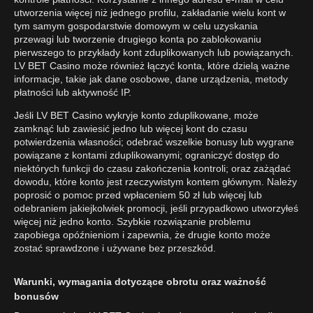
utworzenia więcej niż jednego profilu, zakładanie wielu kont w
tym samym gospodarstwie domowym w celu uzyskania
przewagi lub tworzenie drugiego konta po zablokowaniu
pierwszego to przykłady kont zduplikowanych lub powiązanych.
LV BET Casino może również łączyć konta, które dzielą ważne
informacje, takie jak dane osobowe, dane urządzenia, metody
płatności lub aktywność IP.
Jeśli LV BET Casino wykryje konto zduplikowane, może
zamknąć lub zawiesić jedno lub więcej kont do czasu
potwierdzenia własności; odebrać wszelkie bonusy lub wygrane
powiązane z kontami zduplikowanymi; ograniczyć dostęp do
niektórych funkcji do czasu zakończenia kontroli; oraz zażądać
dowodu, które konto jest rzeczywistym kontem głównym. Należy
poprosić o pomoc przed wpłaceniem 50 zł lub więcej lub
odebraniem jakiejkolwiek promocji, jeśli przypadkowo utworzyłeś
więcej niż jedno konto. Szybkie rozwiązanie problemu
zapobiega opóźnieniom i zapewnia, że drugie konto może
zostać sprawdzone i używane bez przeszkód.
Warunki, wymagania dotyczące obrotu oraz ważność
bonusów