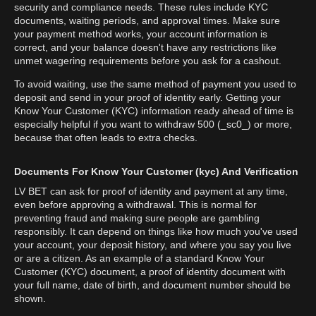
security and compliance needs. These rules include KYC
documents, waiting periods, and approval times. Make sure
your payment method works, your account information is
correct, and your balance doesn't have any restrictions like
unmet wagering requirements before you ask for a cashout.
To avoid waiting, use the same method of payment you used to
deposit and send in your proof of identity early. Getting your
Know Your Customer (KYC) information ready ahead of time is
especially helpful if you want to withdraw 500 (_sc0_) or more,
because that often leads to extra checks.
Documents For Know Your Customer (kyc) And Verification
LV BET can ask for proof of identity and payment at any time,
even before approving a withdrawal. This is normal for
preventing fraud and making sure people are gambling
responsibly. It can depend on things like how much you've used
your account, your deposit history, and where you say you live
or are a citizen. As an example of a standard Know Your
Customer (KYC) document, a proof of identity document with
your full name, date of birth, and document number should be
shown.