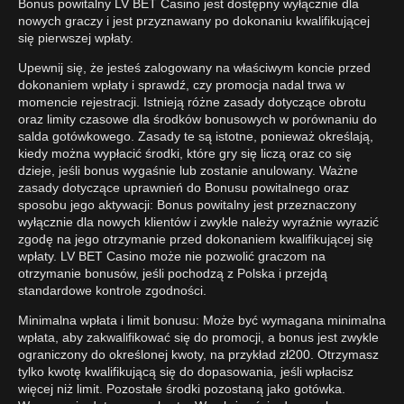
Bonus powitalny LV BET Casino jest dostępny wyłącznie dla
nowych graczy i jest przyznawany po dokonaniu kwalifikującej
się pierwszej wpłaty.
Upewnij się, że jesteś zalogowany na właściwym koncie przed
dokonaniem wpłaty i sprawdź, czy promocja nadal trwa w
momencie rejestracji. Istnieją różne zasady dotyczące obrotu
oraz limity czasowe dla środków bonusowych w porównaniu do
salda gotówkowego. Zasady te są istotne, ponieważ określają,
kiedy można wypłacić środki, które gry się liczą oraz co się
dzieje, jeśli bonus wygaśnie lub zostanie anulowany. Ważne
zasady dotyczące uprawnień do Bonusu powitalnego oraz
sposobu jego aktywacji: Bonus powitalny jest przeznaczony
wyłącznie dla nowych klientów i zwykle należy wyraźnie wyrazić
zgodę na jego otrzymanie przed dokonaniem kwalifikującej się
wpłaty. LV BET Casino może nie pozwolić graczom na
otrzymanie bonusów, jeśli pochodzą z Polska i przejdą
standardowe kontrole zgodności.
Minimalna wpłata i limit bonusu: Może być wymagana minimalna
wpłata, aby zakwalifikować się do promocji, a bonus jest zwykle
ograniczony do określonej kwoty, na przykład zł200. Otrzymasz
tylko kwotę kwalifikującą się do dopasowania, jeśli wpłacisz
więcej niż limit. Pozostałe środki pozostaną jako gotówka.