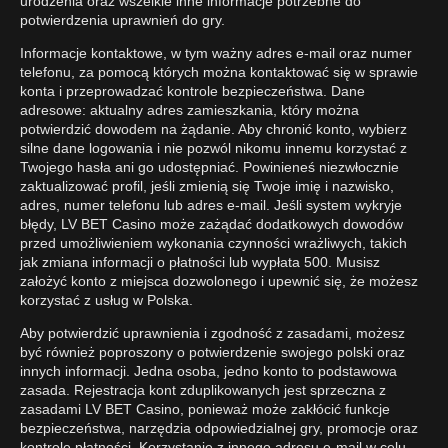
urodzenia oraz wszelkie inne informacje potrzebne do
potwierdzenia uprawnień do gry.
Informacje kontaktowe, w tym ważny adres e-mail oraz numer
telefonu, za pomocą których można kontaktować się w sprawie
konta i przeprowadzać kontrole bezpieczeństwa. Dane
adresowe: aktualny adres zamieszkania, który można
potwierdzić dowodem na żądanie. Aby chronić konto, wybierz
silne dane logowania i nie pozwól nikomu innemu korzystać z
Twojego hasła ani go udostępniać. Powinieneś niezwłocznie
zaktualizować profil, jeśli zmienią się Twoje imię i nazwisko,
adres, numer telefonu lub adres e-mail. Jeśli system wykryje
błędy, LV BET Casino może zażądać dodatkowych dowodów
przed umożliwieniem wykonania czynności wrażliwych, takich
jak zmiana informacji o płatności lub wypłata 500. Musisz
założyć konto z miejsca dozwolonego i upewnić się, że możesz
korzystać z usług w Polska.
Aby potwierdzić uprawnienia i zgodność z zasadami, możesz
być również poproszony o potwierdzenie swojego polski oraz
innych informacji. Jedna osoba, jedno konto to podstawowa
zasada. Rejestracja kont zduplikowanych jest sprzeczna z
zasadami LV BET Casino, ponieważ może zakłócić funkcje
bezpieczeństwa, narzędzia odpowiedzialnej gry, promocje oraz
kontrole płatności. Korzystanie z innego adresu e-mail w celu