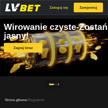
Zaloguj się
Zarejestruj
Wirowanie czyste-Zostań
jasny!
Zagraj teraz
Strona główna
Regulamin