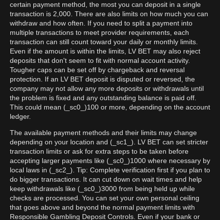
certain payment method, the most you can deposit in a single
transaction is 2,000. There are also limits on how much you can
withdraw and how often. If you need to split a payment into
multiple transactions to meet provider requirements, each
transaction can still count toward your daily or monthly limits.
Even if the amount is within the limits, LV BET may also reject
deposits that don't seem to fit with normal account activity.
Tougher caps can be set off by chargeback and reversal
protection. If an LV BET deposit is disputed or reversed, the
company may not allow any more deposits or withdrawals until
the problem is fixed and any outstanding balance is paid off.
This could mean (_sc0_)100 or more, depending on the account
ledger.
The available payment methods and their limits may change
depending on your location and (_sc1_). LV BET can set stricter
transaction limits or ask for extra steps to be taken before
accepting larger payments like (_sc0_)1000 where necessary by
local laws in (_sc2_). Tip: Complete verification first if you plan to
do bigger transactions. It can cut down on wait times and help
keep withdrawals like (_sc0_)3000 from being held up while
checks are processed. You can set your own personal ceiling
that goes above and beyond the normal payment limits with
Responsible Gambling Deposit Controls. Even if your bank or