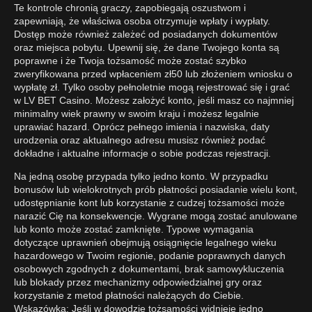
Te kontrole chronią graczy, zapobiegają oszustwom i
zapewniają, że właściwa osoba otrzymuje wpłaty i wypłaty.
Dostęp może również zależeć od posiadanych dokumentów
oraz miejsca pobytu. Upewnij się, że dane Twojego konta są
poprawne i że Twoja tożsamość może zostać szybko
zweryfikowana przed wpłaceniem zł50 lub złożeniem wniosku o
wypłatę zł. Tylko osoby pełnoletnie mogą rejestrować się i grać
w LV BET Casino. Możesz założyć konto, jeśli masz co najmniej
minimalny wiek prawny w swoim kraju i możesz legalnie
uprawiać hazard. Oprócz pełnego imienia i nazwiska, daty
urodzenia oraz aktualnego adresu musisz również podać
dokładne i aktualne informacje o sobie podczas rejestracji.
Na jedną osobę przypada tylko jedno konto. W przypadku
bonusów lub wielokrotnych prób płatności posiadanie wielu kont,
udostępnianie kont lub korzystanie z cudzej tożsamości może
narazić Cię na konsekwencje. Wygrane mogą zostać anulowane
lub konto może zostać zamknięte. Typowe wymagania
dotyczące uprawnień obejmują osiągnięcie legalnego wieku
hazardowego w Twoim regionie, podanie poprawnych danych
osobowych zgodnych z dokumentami, brak samowykluczenia
lub blokady przez mechanizmy odpowiedzialnej gry oraz
korzystanie z metod płatności należących do Ciebie.
Wskazówka: Jeśli w dowodzie tożsamości widnieje jedno