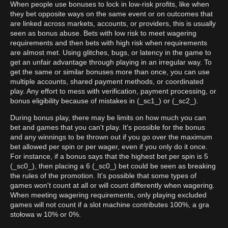
When people use bonuses to lock in low-risk profits, like when
they bet opposite ways on the same event or on outcomes that
are linked across markets, accounts, or providers, this is usually
seen as bonus abuse. Bets with low risk to meet wagering
requirements and then bets with high risk when requirements
are almost met. Using glitches, bugs, or latency in the game to
get an unfair advantage through playing in an irregular way. To
get the same or similar bonuses more than once, you can use
multiple accounts, shared payment methods, or coordinated
play. Any effort to mess with verification, payment processing, or
bonus eligibility because of mistakes in (_sc1_) or (_sc2_).
During bonus play, there may be limits on how much you can
bet and games that you can't play. It's possible for the bonus
and any winnings to be thrown out if you go over the maximum
bet allowed per spin or per wager, even if you only do it once.
For instance, if a bonus says that the highest bet per spin is 5
(_sc0_), then placing a 6 (_sc0_) bet could be seen as breaking
the rules of the promotion. It's possible that some types of
games won't count at all or will count differently when wagering.
When meeting wagering requirements, only playing excluded
games will not count if a slot machine contributes 100%, a gra
stołowa w 10% or 0%.