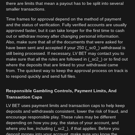
there are limits that mean a payout has to be split into several
smaller transactions.
Time frames for approval depend on the method of payment
and the status of verification. Fully verified accounts are usually
approved faster, but it can take longer for the first time to cash
out or withdraw money after changing personal information.
Also, make sure that all of the documents that were asked for
have been sent and accepted if your 250 (_sc0_) withdrawal is
still being processed. If necessary, LV BET may contact you to
make sure that all the rules are followed in (_sc2_) or to find out
where the deposits that are linked to your withdrawal came
from. The quickest way to keep the approval process on track is
to respond quickly and send full files.
Responsible Gambling Controls, Payment Limits, And
Transaction Caps
LV BET uses payment limits and transaction caps to help keep
deposits and withdrawals consistent, lower the risk of fraud, and
encourage responsible play. These rules may be different
depending on how you pay, the status of your account, and
where you live, including (_sc2_), if that applies. Before you
deposit money into your account, make sure you know the