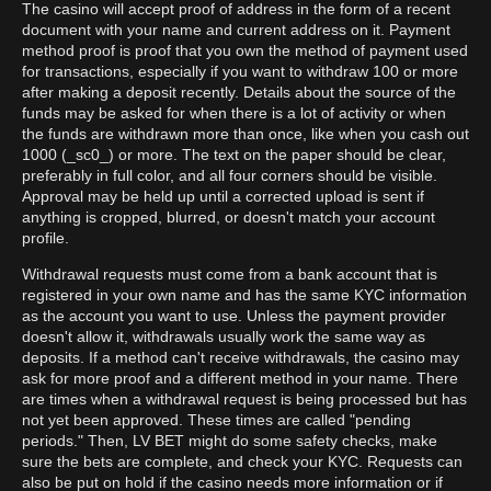
The casino will accept proof of address in the form of a recent
document with your name and current address on it. Payment
method proof is proof that you own the method of payment used
for transactions, especially if you want to withdraw 100 or more
after making a deposit recently. Details about the source of the
funds may be asked for when there is a lot of activity or when
the funds are withdrawn more than once, like when you cash out
1000 (_sc0_) or more. The text on the paper should be clear,
preferably in full color, and all four corners should be visible.
Approval may be held up until a corrected upload is sent if
anything is cropped, blurred, or doesn't match your account
profile.
Withdrawal requests must come from a bank account that is
registered in your own name and has the same KYC information
as the account you want to use. Unless the payment provider
doesn't allow it, withdrawals usually work the same way as
deposits. If a method can't receive withdrawals, the casino may
ask for more proof and a different method in your name. There
are times when a withdrawal request is being processed but has
not yet been approved. These times are called "pending
periods." Then, LV BET might do some safety checks, make
sure the bets are complete, and check your KYC. Requests can
also be put on hold if the casino needs more information or if