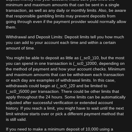
minimum and maximum amounts that can be sent in a single
transaction, as well as any daily or monthly limits. Also, be aware
that responsible gambling limits may prevent deposits from
going through even if the payment provider would normally allow
them.
Withdrawal and Deposit Limits: Deposit limits tell you how much
you can add to your account each time and within a certain
amount of time.
You might be able to deposit as little as (_sc0_)10, but the most
you can spend in one transaction is (_sc0_)2000, depending on
the method of payment and how your account checks. Minimum
and maximum amounts that can be withdrawn each transaction
or each day are examples of withdrawal limits. In this case,
withdrawals could begin at (_sc0_)20 and be limited to
(_sc0_)5000 per transaction. There could be other limits that
apply throughout the 24 hours. Some limits can be automatically
adjusted after successful verification or extended account
history. If you reach a limit, you might have to wait until the next
limit window starts over or pick a different payment method that
is still valid.
If you need to make a minimum deposit of 10,000 using a