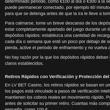
determinado periodo, como €100 al día o €300 a la s
puede permanecer conectado, por ejemplo 60 minutos
para que se detenga antes de que la ira le lleve a to
Para calmarse, tome un breve descanso de los depósit
estar completamente apartado del juego durante un t
depósitos rápidos: establezca una cantidad de recarg
cada día o semana que esté un poco por debajo de s
pierda, active el periodo de enfriamiento y no vuelva 
No hay razón por la que los depósitos rápidos deban d
claros establecidos.
Retiros Rápidos con Verificación y Protección de
En LV BET Casino, los retiros rápidos se basan en una
los pagos está vinculado a pasos de verificación inte
mantienen los cobros reales en movimiento rápido. Para
antes de solicitar su primer retiro. Cuantas más com
pequeña, como 100 €.