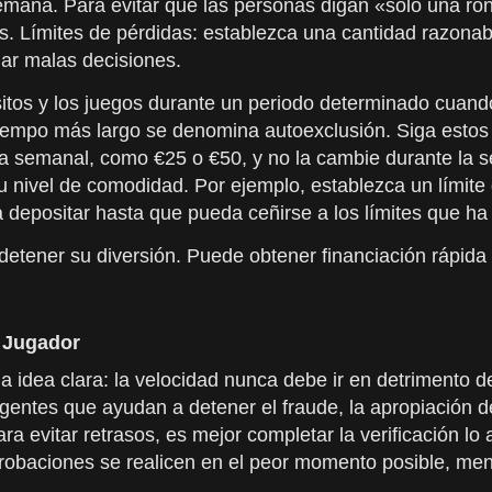
emana. Para evitar que las personas digan «solo una ro
. Límites de pérdidas: establezca una cantidad razonab
mar malas decisiones.
os y los juegos durante un periodo determinado cuando 
iempo más largo se denomina autoexclusión. Siga estos c
a semanal, como €25 o €50, y no la cambie durante la ses
u nivel de comodidad. Por ejemplo, establezca un lími
a depositar hasta que pueda ceñirse a los límites que ha
etener su diversión. Puede obtener financiación rápida 
l Jugador
 idea clara: la velocidad nunca debe ir en detrimento d
ligentes que ayudan a detener el fraude, la apropiación 
 evitar retrasos, es mejor completar la verificación lo 
probaciones se realicen en el peor momento posible, me