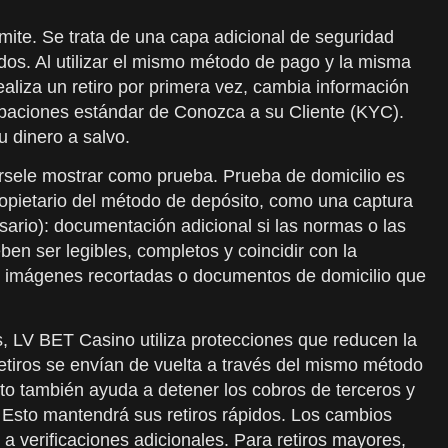
ámite. Se trata de una capa adicional de seguridad
idos. Al utilizar el mismo método de pago y la misma
ealiza un retiro por primera vez, cambia información
robaciones estándar de Conozca a su Cliente (KYC).
 dinero a salvo.
ársele mostrar como prueba. Prueba de domicilio es
opietario del método de depósito, como una captura
ario): documentación adicional si las normas o las
en ser legibles, completos y coincidir con la
n, imágenes recortadas o documentos de domicilio que
, LV BET Casino utiliza protecciones que reducen la
retiros se envían de vuelta a través del mismo método
sto también ayuda a detener los cobros de terceros y
 Esto mantendrá sus retiros rápidos. Los cambios
a verificaciones adicionales. Para retiros mayores,