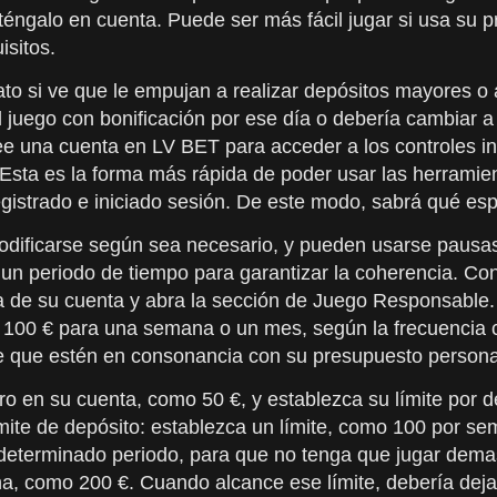
éngalo en cuenta. Puede ser más fácil jugar si usa su p
isitos.
ato si ve que le empujan a realizar depósitos mayores o
el juego con bonificación por ese día o debería cambiar a
ee una cuenta en LV BET para acceder a los controles 
 Esta es la forma más rápida de poder usar las herramie
gistrado e iniciado sesión. De este modo, sabrá qué espe
dificarse según sea necesario, y pueden usarse pausas si
n periodo de tiempo para garantizar la coherencia. Con
a de su cuenta y abra la sección de Juego Responsable. 
de 100 € para una semana o un mes, según la frecuencia c
e que estén en consonancia con su presupuesto persona
ero en su cuenta, como 50 €, y establezca su límite po
Límite de depósito: establezca un límite, como 100 por 
un determinado periodo, para que no tenga que jugar dema
, como 200 €. Cuando alcance ese límite, debería dejar