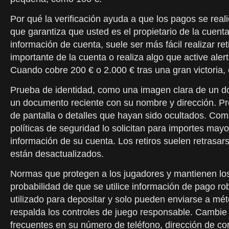
Por qué la verificación ayuda a que los pagos se real
que garantiza que usted es el propietario de la cuent
información de cuenta, suele ser más fácil realizar r
importante de la cuenta o realiza algo que active al
Cuando cobre 200 € o 2.000 € tras una gran victoria
Prueba de identidad, como una imagen clara de un doc
un documento reciente con su nombre y dirección. Pr
de pantalla o detalles que hayan sido ocultados. Com
políticas de seguridad lo solicitan para importes ma
información de su cuenta. Los retiros suelen retras
están desactualizados.
Normas que protegen a los jugadores y mantienen los
probabilidad de que se utilice información de pago ro
utilizado para depositar y solo pueden enviarse a mét
respalda los controles de juego responsable. Cambie
frecuentes en su número de teléfono, dirección de cor