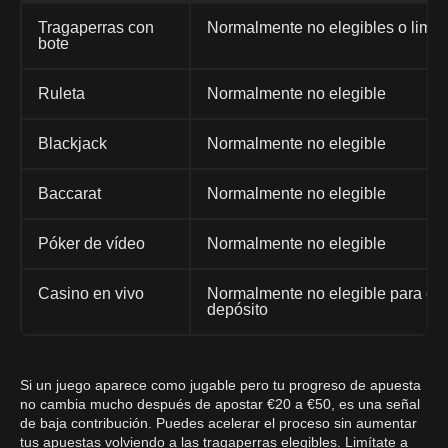
Tragaperras con
Normalmente no elegibles o limit
bote
Ruleta
Normalmente no elegible
Blackjack
Normalmente no elegible
Baccarat
Normalmente no elegible
Póker de vídeo
Normalmente no elegible
Casino en vivo
Normalmente no elegible para ofer
depósito
Si un juego aparece como jugable pero tu progreso de apuesta
no cambia mucho después de apostar €20 a €50, es una señal
de baja contribución. Puedes acelerar el proceso sin aumentar
tus apuestas volviendo a las tragaperras elegibles. Limítate a