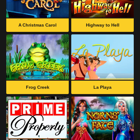
A Christmas Carol
Highway to Hell
Frog Creek
La Playa