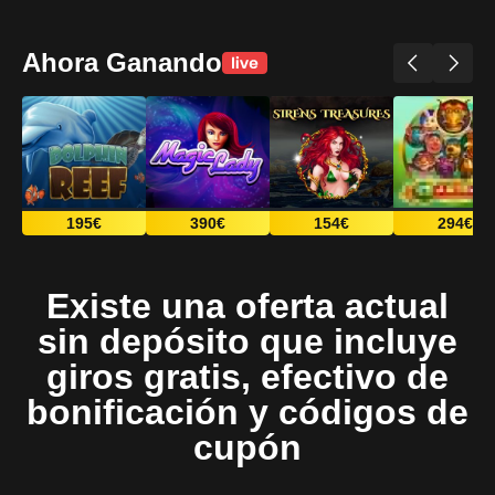
Ahora Ganando
195€
390€
154€
294€
Existe una oferta actual
sin depósito que incluye
giros gratis, efectivo de
bonificación y códigos de
cupón