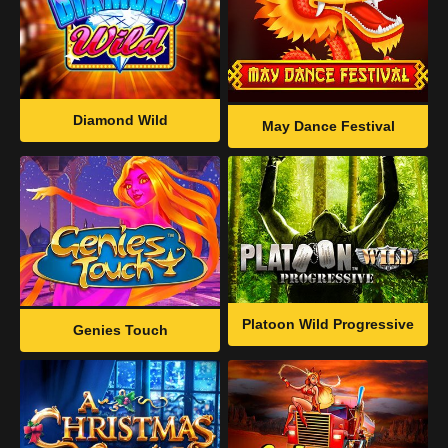
Diamond Wild
May Dance Festival
Platoon Wild Progressive
Genies Touch