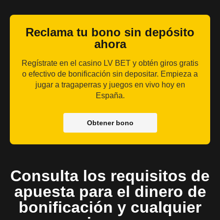
Reclama tu bono sin depósito
ahora
Regístrate en el casino LV BET y obtén giros gratis
o efectivo de bonificación sin depositar. Empieza a
jugar a tragaperras y juegos en vivo hoy en
España.
Obtener bono
Consulta los requisitos de
apuesta para el dinero de
bonificación y cualquier