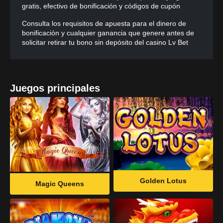
gratis, efectivo de bonificación y códigos de cupón
Consulta los requisitos de apuesta para el dinero de
bonificación y cualquier ganancia que genere antes de
solicitar retirar tu bono sin depósito del casino Lv Bet
Juegos elegibles
Para registrarte y completar la verificación KYC
Juegos principales
rápidamente, sigue estos pasos
En Lv Bet, puedes depositar y pagar con tarjetas,
monederos electrónicos y opciones locales
Proceso de retirada, tiempos de pago, mínimos y
máximos
Instrucciones paso a paso sobre cómo retirar
Golden Lotus
Magic Queens