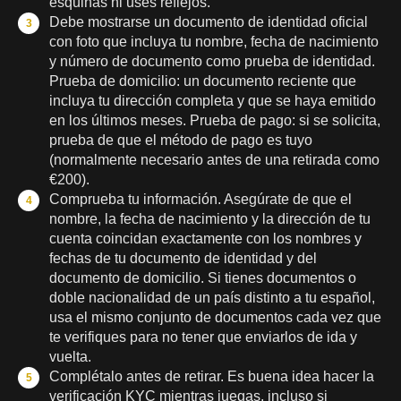
esquinas ni uses reflejos.
Debe mostrarse un documento de identidad oficial
con foto que incluya tu nombre, fecha de nacimiento
y número de documento como prueba de identidad.
Prueba de domicilio: un documento reciente que
incluya tu dirección completa y que se haya emitido
en los últimos meses. Prueba de pago: si se solicita,
prueba de que el método de pago es tuyo
(normalmente necesario antes de una retirada como
€200).
Comprueba tu información. Asegúrate de que el
nombre, la fecha de nacimiento y la dirección de tu
cuenta coincidan exactamente con los nombres y
fechas de tu documento de identidad y del
documento de domicilio. Si tienes documentos o
doble nacionalidad de un país distinto a tu español,
usa el mismo conjunto de documentos cada vez que
te verifiques para no tener que enviarlos de ida y
vuelta.
Complétalo antes de retirar. Es buena idea hacer la
verificación KYC mientras juegas, incluso si