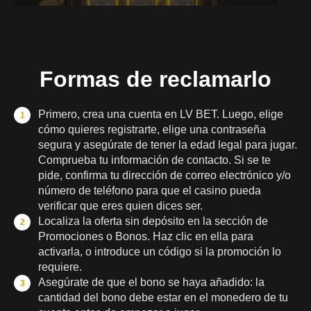
Formas de reclamarlo
Primero, crea una cuenta en LV BET. Luego, elige
cómo quieres registrarte, elige una contraseña
segura y asegúrate de tener la edad legal para jugar.
Comprueba tu información de contacto. Si se te
pide, confirma tu dirección de correo electrónico y/o
número de teléfono para que el casino pueda
verificar que eres quien dices ser.
Localiza la oferta sin depósito en la sección de
Promociones o Bonos. Haz clic en ella para
activarla, o introduce un código si la promoción lo
requiere.
Asegúrate de que el bono se haya añadido: la
cantidad del bono debe estar en el monedero de tu