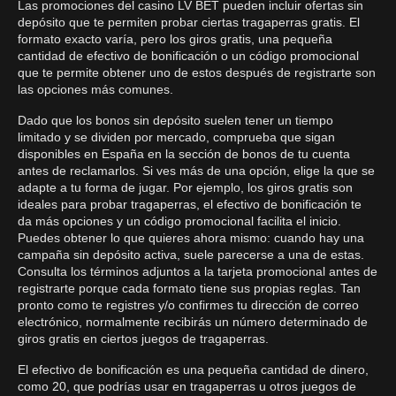
Las promociones del casino LV BET pueden incluir ofertas sin
depósito que te permiten probar ciertas tragaperras gratis. El
formato exacto varía, pero los giros gratis, una pequeña
cantidad de efectivo de bonificación o un código promocional
que te permite obtener uno de estos después de registrarte son
las opciones más comunes.
Dado que los bonos sin depósito suelen tener un tiempo
limitado y se dividen por mercado, comprueba que sigan
disponibles en España en la sección de bonos de tu cuenta
antes de reclamarlos. Si ves más de una opción, elige la que se
adapte a tu forma de jugar. Por ejemplo, los giros gratis son
ideales para probar tragaperras, el efectivo de bonificación te
da más opciones y un código promocional facilita el inicio.
Puedes obtener lo que quieres ahora mismo: cuando hay una
campaña sin depósito activa, suele parecerse a una de estas.
Consulta los términos adjuntos a la tarjeta promocional antes de
registrarte porque cada formato tiene sus propias reglas. Tan
pronto como te registres y/o confirmes tu dirección de correo
electrónico, normalmente recibirás un número determinado de
giros gratis en ciertos juegos de tragaperras.
El efectivo de bonificación es una pequeña cantidad de dinero,
como 20, que podrías usar en tragaperras u otros juegos de