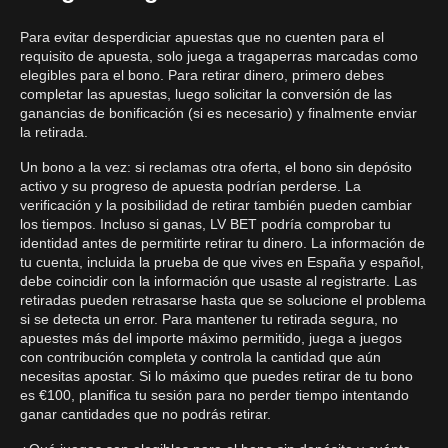
Para evitar desperdiciar apuestas que no cuenten para el
requisito de apuesta, solo juega a tragaperras marcadas como
elegibles para el bono. Para retirar dinero, primero debes
completar las apuestas, luego solicitar la conversión de las
ganancias de bonificación (si es necesario) y finalmente enviar
la retirada.
Un bono a la vez: si reclamas otra oferta, el bono sin depósito
activo y su progreso de apuesta podrían perderse. La
verificación y la posibilidad de retirar también pueden cambiar
los tiempos. Incluso si ganas, LV BET podría comprobar tu
identidad antes de permitirte retirar tu dinero. La información de
tu cuenta, incluida la prueba de que vives en España y español,
debe coincidir con la información que usaste al registrarte. Las
retiradas pueden retrasarse hasta que se solucione el problema
si se detecta un error. Para mantener tu retirada segura, no
apuestes más del importe máximo permitido, juega a juegos
con contribución completa y controla la cantidad que aún
necesitas apostar. Si lo máximo que puedes retirar de tu bono
es €100, planifica tu sesión para no perder tiempo intentando
ganar cantidades que no podrás retirar.