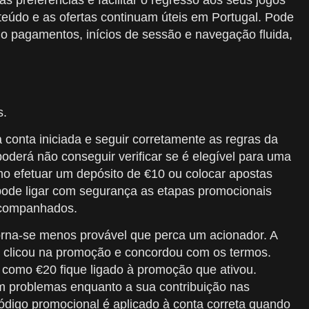
s preferências e facilitar o regresso aos seus jogos
teúdo e as ofertas continuam úteis em Portugal. Pode
mo pagamentos, inícios de sessão e navegação fluida,
s.
conta iniciada e seguir corretamente as regras da
derá não conseguir verificar se é elegível para uma
omo efetuar um depósito de €10 ou colocar apostas
T pode ligar com segurança as etapas promocionais
 acompanhados.
 torna-se menos provável que perca um acionador. A
e clicou na promoção e concordou com os termos.
como €20 fique ligado à promoção que ativou.
m problemas enquanto a sua contribuição nas
ódigo promocional é aplicado à conta correta quando