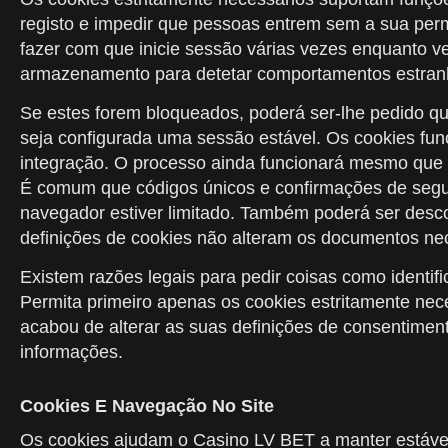
registo e impedir que pessoas entrem sem a sua perm
fazer com que inicie sessão várias vezes enquanto v
armazenamento para detetar comportamentos estranh
Se estes forem bloqueados, poderá ser-lhe pedido qu
seja configurada uma sessão estável. Os cookies fun
integração. O processo ainda funcionará mesmo que e
É comum que códigos únicos e confirmações de segu
navegador estiver limitado. Também poderá ser desco
definições de cookies não alteram os documentos nec
Existem razões legais para pedir coisas como identi
Permita primeiro apenas os cookies estritamente nece
acabou de alterar as suas definições de consentiment
informações.
Cookies E Navegação No Site
Os cookies ajudam o Casino LV BET a manter estável a