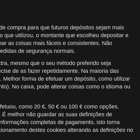
 de compra para que futuros depósitos sejam mais
o que utilizou, o montante que escolheu depositar e
nar as coisas mais fáceis e consistentes. Não
medidas de segurança normais.
tra, mesmo que o seu método preferido seja
cise de as fazer repetidamente. Na maioria das
 Melhor forma de efetuar um depósito, como utilizar
to). No caixa, pode alterar coisas como o idioma ou
fetuou, como 20 €, 50 € ou 100 € como opções.
 É melhor não guardar as suas definições de
 informações completas de pagamento, isto torna
cionamento destes cookies alterando as definições no