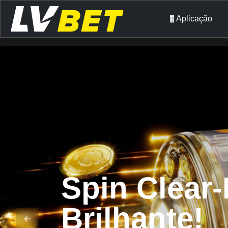
Aplicação
Spin Clear
Brilhante!