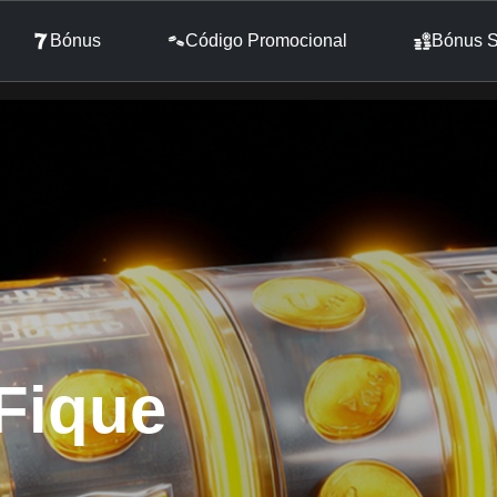
Bónus
Código Promocional
Bónus S
-Fique