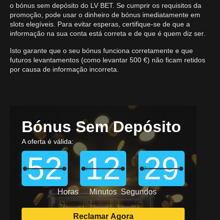
o bónus sem depósito do LV BET. Se cumprir os requisitos da
promoção, pode usar o dinheiro de bónus imediatamente em
slots elegíveis. Para evitar esperas, certifique-se de que a
informação na sua conta está correta e de que é quem diz ser.
Isto garante que o seu bónus funciona corretamente e que
futuros levantamentos (como levantar 500 €) não ficam retidos
por causa de informação incorreta.
Bónus Sem Depósito
A oferta é válida:
52
12
28
Horas
Minutos
Segundos
Reclamar Agora