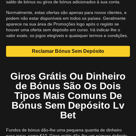
saldo de bónus ou giros de bónus adicionados à sua conta.
Normalmente, estas ofertas são apenas para novos clientes, e
podem não estar disponíveis em todos os países. Geralmente
aparece na sua área de Promoções logo após o registo se
houver uma oferta sem depósito em curso. Irá indicar-lhe o
valor exato, os jogos elegíveis e quaisquer termos e condições.
Reclamar Bónus Sem Depósito
Giros Grátis Ou Dinheiro
de Bónus São Os Dois
Tipos Mais Comuns De
Bónus Sem Depósito Lv
Bet
Fundos de bónus dão-lhe uma pequena quantia de dinheiro
para jogar, como €10. Giros grátis dão-lhe um número definido