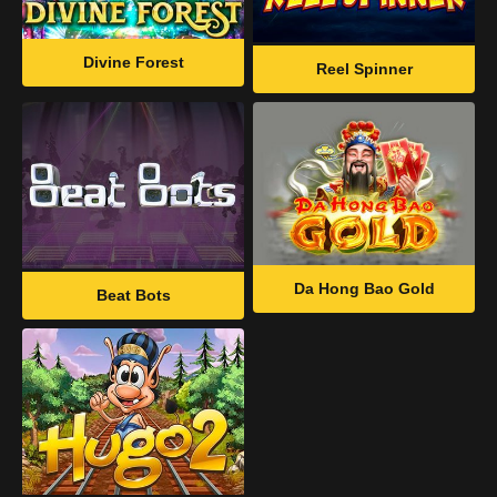
Divine Forest
Reel Spinner
Da Hong Bao Gold
Beat Bots