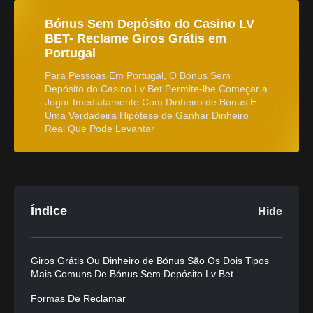
Bónus Sem Depósito do Casino LV
BET- Reclame Giros Grátis em
Portugal
Para Pessoas Em Portugal, O Bónus Sem
Depósito do Casino Lv Bet Permite-lhe Começar a
Jogar Imediatamente Com Dinheiro de Bónus E
Uma Verdadeira Hipótese de Ganhar Dinheiro
Real Que Pode Levantar
Índice
Hide
Giros Grátis Ou Dinheiro de Bónus São Os Dois Tipos
Mais Comuns De Bónus Sem Depósito Lv Bet
Formas De Reclamar