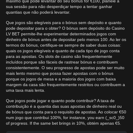
máximo que pode levantar do seu bónus for €100, planeie a
sua sessão para não desperdiçar tempo a tentar ganhar
quantias que não poderá levantar.
Que jogos são elegíveis para o bónus sem depósito e quanto
pode depositar para o obter? O bónus sem depósito do Casino
LV BET permite-lhe experimentar determinados jogos com
dinheiro de bónus antes de depositar pelo menos 100. Ao ler os
termos do bónus, certifique-se sempre de saber duas coisas:
quais os jogos elegíveis e quanto de cada tipo de jogo conta
para as apostas. Os slots de casino são frequentemente
incluídos porque são fáceis de rastrear bónus e contribuem
consistentemente. O seu progresso de apostas pode ser muito
mais lento mesmo que possa fazer apostas com o bónus
porque os jogos de mesa e a maioria dos jogos com baixa
margem da casa são frequentemente restritos ou contribuem a
uma taxa mais lenta.
Que jogos pode jogar e quanto pode contribuir? A taxa de
contribuição é a quantia das suas apostas de dinheiro real ou
de bónus que conta para o requisito de apostas. Ao colocar €50
num jogo que contribui 100%, for instance, you earn (_sc0_)50
of progress. If the same bet brings in 10%, obtém apenas €5.