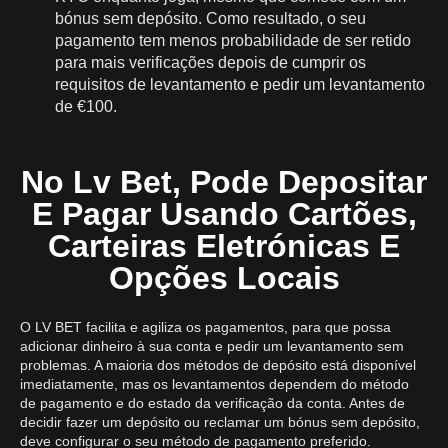
bónus sem depósito. Como resultado, o seu
pagamento tem menos probabilidade de ser retido
para mais verificações depois de cumprir os
requisitos de levantamento e pedir um levantamento
de €100.
No Lv Bet, Pode Depositar
E Pagar Usando Cartões,
Carteiras Eletrónicas E
Opções Locais
O LV BET facilita e agiliza os pagamentos, para que possa
adicionar dinheiro à sua conta e pedir um levantamento sem
problemas. A maioria dos métodos de depósito está disponível
imediatamente, mas os levantamentos dependem do método
de pagamento e do estado da verificação da conta. Antes de
decidir fazer um depósito ou reclamar um bónus sem depósito,
deve configurar o seu método de pagamento preferido.