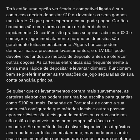
Terá então uma opção verificada e compatível ligada à sua
conta caso decida depositar €10 ou levantar os seus ganhos
mais tarde. O que pode esperar e como pode pagar: Cartões
bancários são uma forma comum de obter dinheiro
rapidamente. Os cartões são práticos se quiser adicionar €20 e
começar a jogar imediatamente porque os depósitos são
geralmente feitos imediatamente. Alguns bancos podem
demorar mais a processar levantamentos, e o LV BET pode
devolver os fundos ao método de depósito antes de oferecer
outras opções. As carteiras eletrónicas são frequentemente a
forma mais rápida de depositar e levantar dinheiro. Funcionam
bem se preferir manter as transações de jogo separadas da sua
conta bancária principal.
Se quiser que os levantamentos corram mais suavemente, as
carteiras eletrónicas podem ser uma boa escolha para quantias
como €100 ou mais. Depende de Portugal e de como a sua
conta está configurada que métodos locais e outros possam
aparecer. Estes são úteis quando cartões ou certas carteiras
não estão disponíveis, mas nem sempre são fáceis de
encontrar. Se um método local estiver disponível, os depósitos
ainda podem ser feitos imediatamente, mas pode precisar de
usar o mesmo método que usou para depositar para receber o