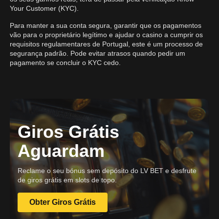
Your Customer (KYC).
Para manter a sua conta segura, garantir que os pagamentos
vão para o proprietário legítimo e ajudar o casino a cumprir os
requisitos regulamentares de Portugal, este é um processo de
segurança padrão. Pode evitar atrasos quando pedir um
pagamento se concluir o KYC cedo.
Giros Grátis
Aguardam
Reclame o seu bónus sem depósito do LV BET e desfrute
de giros grátis em slots de topo.
Obter Giros Grátis