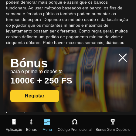
podem demorar mais porque é assim que os bancos
funcionam. Ao usar métodos baseados em banco, os fins de
semana e feriados públicos também podem aumentar os
tempos de espera. Depende do método usado e da localização
do jogador que os montantes mínimos e máximos de
levantamento possam ser diferentes. Como regra geral, muitos
casinos definem um pedido de pagamento mínimo de vinte a
cinquenta dólares. Pode haver máximos semanais, diários ou
mensais.
Bónus
Se quiser levantar um ganho maior, como 1,000 € ou 2,000 €,
pode ter de dividi-lo em vários pedidos, dependendo do quanto
ganhou e de quão verificado está. Verifique os termos
para o primeiro depósito
específicos do bónus sem depósito e peça um valor dentro do
1000€ + 250 FS
limite. Apostas não concluídas: Conclua as apostas antes de
submeter o pedido de pagamento. Verificação pendente
(comum para 500 €+): Carregue documentos cedo e certifique-
Registar
se de que os detalhes correspondem ao seu perfil. Limites do
método (exemplo: mínimo 20 € a 50 €): Altere o seu pedido
para cumprir o mínimo e ficar abaixo do máximo do método.
Tempo de processamento do banco: Se métodos mais rápidos
estiverem disponíveis, evite pedir logo antes do fim de semana.
Se um levantamento for recusado, as razões mais comuns são
Aplicação
Bónus
Menu
Código Promocional
Bónus Sem Depósito
requisitos de bónus incompletos, detalhes de pagamento que