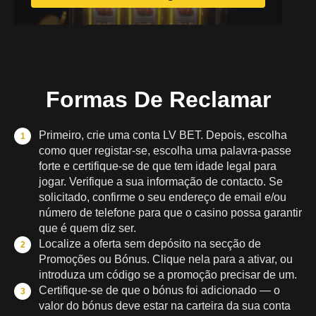
Formas De Reclamar
Primeiro, crie uma conta LV BET. Depois, escolha
como quer registar-se, escolha uma palavra-passe
forte e certifique-se de que tem idade legal para
jogar. Verifique a sua informação de contacto. Se
solicitado, confirme o seu endereço de email e/ou
número de telefone para que o casino possa garantir
que é quem diz ser.
Localize a oferta sem depósito na secção de
Promoções ou Bónus. Clique nela para a ativar, ou
introduza um código se a promoção precisar de um.
Certifique-se de que o bónus foi adicionado — o
valor do bónus deve estar na carteira da sua conta