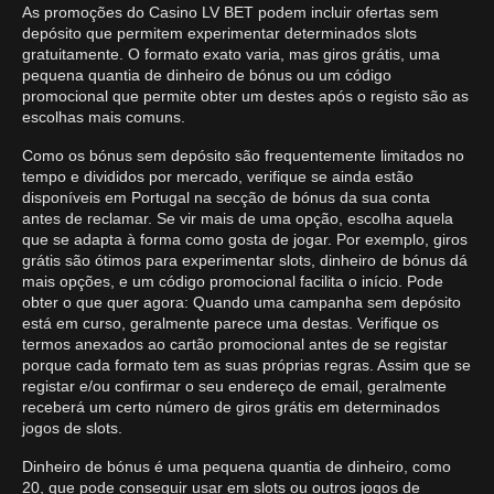
As promoções do Casino LV BET podem incluir ofertas sem
depósito que permitem experimentar determinados slots
gratuitamente. O formato exato varia, mas giros grátis, uma
pequena quantia de dinheiro de bónus ou um código
promocional que permite obter um destes após o registo são as
escolhas mais comuns.
Como os bónus sem depósito são frequentemente limitados no
tempo e divididos por mercado, verifique se ainda estão
disponíveis em Portugal na secção de bónus da sua conta
antes de reclamar. Se vir mais de uma opção, escolha aquela
que se adapta à forma como gosta de jogar. Por exemplo, giros
grátis são ótimos para experimentar slots, dinheiro de bónus dá
mais opções, e um código promocional facilita o início. Pode
obter o que quer agora: Quando uma campanha sem depósito
está em curso, geralmente parece uma destas. Verifique os
termos anexados ao cartão promocional antes de se registar
porque cada formato tem as suas próprias regras. Assim que se
registar e/ou confirmar o seu endereço de email, geralmente
receberá um certo número de giros grátis em determinados
jogos de slots.
Dinheiro de bónus é uma pequena quantia de dinheiro, como
20, que pode conseguir usar em slots ou outros jogos de