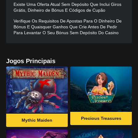
Existe Uma Oferta Atual Sem Depósito Que Inclui Giros
Grátis, Dinheiro de Bónus E Códigos de Cupão
Verifique Os Requisitos De Apostas Para O Dinheiro De
Bónus E Quaisquer Ganhos Que Crie Antes De Pedir
Para Levantar O Seu Bónus Sem Depósito Do Casino
Lv Bet
Jogos Elegíveis
Jogos Principais
Para Registar-se E Passar Pelo Kyc Rapidamente, Siga
Estes Passos
No Lv Bet, Pode Depositar E Pagar Usando Cartões,
Carteiras Eletrónicas E Opções Locais
Processo De Levantamento, Tempos De Pagamento,
Mínimos E Máximos
Instruções Passo a Passo Sobre Como Levantar
Precious Treasures
Mythic Maiden