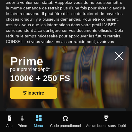
aider à vérifier son statut. Rappelez-vous de ne pas soumettre
la même demande de retrait plus d'une fois pour éviter d'avoir à
le faire à nouveau. Il peut être difficile de traiter et de payer les
choses lorsqu'il y a plusieurs demandes. Pour être cohérent,
assurez-vous que les informations dans votre profil LV BET
correspondent à ce qui figure sur vos documents officiels. Cela
réduira le temps nécessaire pour approuver les futurs retraits.
CONSEIL : si vous voulez encaisser rapidement, avoir vos
documents prêts avant de gagner est très important, même s'il
s'agit d'un gros montant comme €1000. Conseil pour les
Prime
vérifications finales : assurez-vous que vous avez rempli toutes
vos conditions de bonus et que votre processus de vérification
pour premier dépôt
est complet avant de cliquer sur « Retirer ».
1000€ + 250 FS
C'est le moyen le plus simple de s'assurer que les retraits LV
BET sont rapides et faciles.
S'inscrire
Placez Votre Mise
App
Prime
Menu
Code promotionnel
Aucun bonus sans dépôt