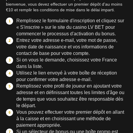
bienvenue, vous devez effectuer un premier dépôt d'au moins
€10 et remplir les conditions de mise dans le délai imparti.
Remplissez le formulaire d'inscription et cliquez sur
« S'inscrire » sur le site du casino LV BET pour
commencer le processus d'activation du bonus.
Entrez votre adresse e-mail, votre mot de passe,
votre date de naissance et vos informations de
contact de base pour votre compte.
Si on vous le demande, choisissez votre France
dans la liste.
Utilisez le lien envoyé à votre boîte de réception
pour confirmer votre adresse e-mail.
Remplissez votre profil de joueur en ajoutant votre
adresse et en définissant toutes les limites d'âge ou
de temps que vous souhaitez être responsable dès
le départ.
Vous pouvez effectuer votre premier dépôt en allant
à la caisse et en choisissant une méthode de
paiement appropriée.
Si un sélecteur de bonus ou une boîte promo est