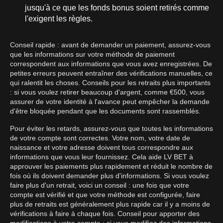
jusqu'à ce que les fonds bonus soient retirés comme
l'exigent les règles.
Conseil rapide : avant de demander un paiement, assurez-vous
que les informations sur votre méthode de paiement
correspondent aux informations que vous avez enregistrées. De
petites erreurs peuvent entraîner des vérifications manuelles, ce
qui ralentit les choses. Conseils pour les retraits plus importants
: si vous voulez retirer beaucoup d'argent, comme €500, vous
assurer de votre identité à l'avance peut empêcher la demande
d'être bloquée pendant que les documents sont rassemblés.
Pour éviter les retards, assurez-vous que toutes les informations
de votre compte sont correctes. Votre nom, votre date de
naissance et votre adresse doivent tous correspondre aux
informations que vous leur fournissez. Cela aide LV BET à
approuver les paiements plus rapidement et réduit le nombre de
fois où ils doivent demander plus d'informations. Si vous voulez
faire plus d'un retrait, voici un conseil : une fois que votre
compte est vérifié et que votre méthode est configurée, faire
plus de retraits est généralement plus rapide car il y a moins de
vérifications à faire à chaque fois. Conseil pour apporter des
modifications à votre compte : si vous modifiez des informations