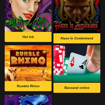
Hot Ink
Alaxe In Zombieland
Rumble Rhino
Baccarat online