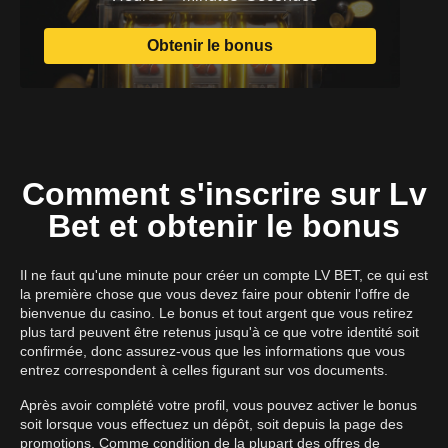
Obtenir le bonus
Comment s'inscrire sur Lv
Bet et obtenir le bonus
Il ne faut qu'une minute pour créer un compte LV BET, ce qui est
la première chose que vous devez faire pour obtenir l'offre de
bienvenue du casino. Le bonus et tout argent que vous retirez
plus tard peuvent être retenus jusqu'à ce que votre identité soit
confirmée, donc assurez-vous que les informations que vous
entrez correspondent à celles figurant sur vos documents.
Après avoir complété votre profil, vous pouvez activer le bonus
soit lorsque vous effectuez un dépôt, soit depuis la page des
promotions. Comme condition de la plupart des offres de