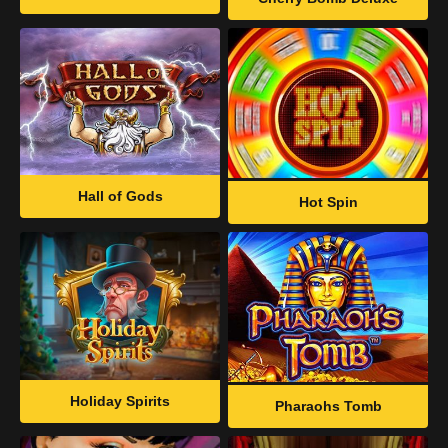
Hall of Gods
Hot Spin
Holiday Spirits
Pharaohs Tomb