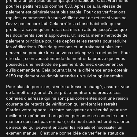
prendra un peu plus de temps que d'habitude. C'est vrai même
pour les petits retraits comme €30. Après cela, la vitesse de
paiement est généralement plus stable. Pour des vérifications
rapides, commencez à vous vérifier avant de retirer si vous ne
l'avez pas encore fait. Cela arrête la chose habituelle qui se
produit, à savoir qu'un retrait est mis en attente jusqu'à ce que
les documents soient approuvés. Utilisez la même méthode de
paiement principale pour les dépôts et les retraits pour réduire
les vérifications. Plus de questions et un traitement plus lent
peuvent se produire lorsque vous mélangez les méthodes. Pour
être clair, si on vous demande de montrer la preuve que vous
possédez une méthode de paiement, donnez exactement ce
qu'ils demandent. Cela pourrait faire la différence entre obtenir
€150 rapidement ou devoir attendre un suivi supplémentaire.
Pour plus de précision, si votre adresse a changé, assurez-vous
de la mettre à jour et d'être prêt à montrer une preuve. Les
données d'adresse qui ne sont pas cohérentes sont une raison
courante de retards de vérification qui arrêtent les retraits.
Gardez votre appareil et votre navigateur en sécurité pour une
meilleure expérience. Lorsqu'une personne se connecte d'une
manière qui n'est pas normale, cela peut déclencher des alertes
de sécurité qui peuvent entraver les retraits et nécessiter un
examen manuel. C'est une bonne idée de vérifier le statut de