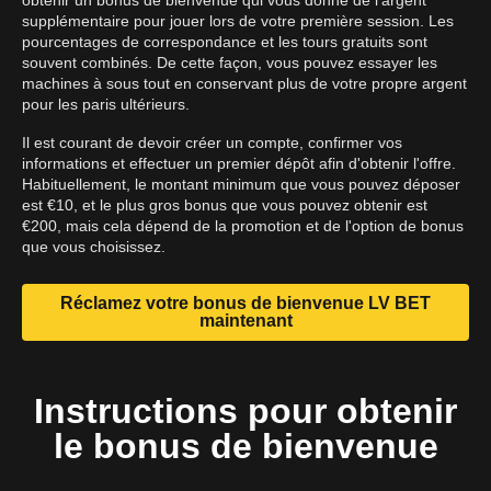
supplémentaire pour jouer lors de votre première session. Les
pourcentages de correspondance et les tours gratuits sont
souvent combinés. De cette façon, vous pouvez essayer les
machines à sous tout en conservant plus de votre propre argent
pour les paris ultérieurs.
Il est courant de devoir créer un compte, confirmer vos
informations et effectuer un premier dépôt afin d'obtenir l'offre.
Habituellement, le montant minimum que vous pouvez déposer
est €10, et le plus gros bonus que vous pouvez obtenir est
€200, mais cela dépend de la promotion et de l'option de bonus
que vous choisissez.
Réclamez votre bonus de bienvenue LV BET
maintenant
Instructions pour obtenir
le bonus de bienvenue