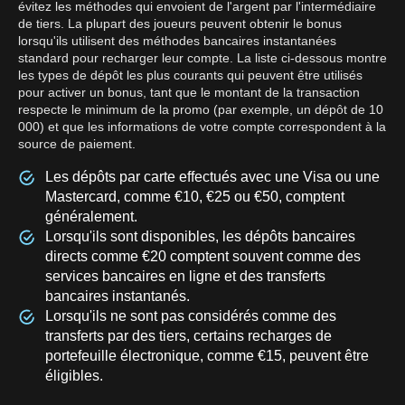
évitez les méthodes qui envoient de l'argent par l'intermédiaire
de tiers. La plupart des joueurs peuvent obtenir le bonus
lorsqu'ils utilisent des méthodes bancaires instantanées
standard pour recharger leur compte. La liste ci-dessous montre
les types de dépôt les plus courants qui peuvent être utilisés
pour activer un bonus, tant que le montant de la transaction
respecte le minimum de la promo (par exemple, un dépôt de 10
000) et que les informations de votre compte correspondent à la
source de paiement.
Les dépôts par carte effectués avec une Visa ou une
Mastercard, comme €10, €25 ou €50, comptent
généralement.
Lorsqu'ils sont disponibles, les dépôts bancaires
directs comme €20 comptent souvent comme des
services bancaires en ligne et des transferts
bancaires instantanés.
Lorsqu'ils ne sont pas considérés comme des
transferts par des tiers, certains recharges de
portefeuille électronique, comme €15, peuvent être
éligibles.