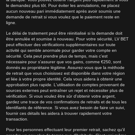
le demandez plus tôt. Pour éviter les annulations, ne placez
aucun nouveau pari immédiatement après avoir soumis une
demande de retrait si vous voulez que le paiement reste en
ligne.
Le délai de traitement peut être réinitialisé si la demande doit
être annulée et soumise à nouveau. Pour votre sécurité, LV BET
peut effectuer des vérifications supplémentaires sur toute
activité qui semble anormale pour garder votre compte en
sécurité. Cela peut prendre plus de temps, mais c'est
nécessaire pour s'assurer que vos gains, comme €250, sont
donnés au propriétaire légitime. Assurez-vous que la méthode
de retrait que vous choisissez est disponible dans votre région
et liée à votre propre identité. Cela vous aidera à obtenir une
approbation plus rapide. L'utilisation de comptes provenant de
sources externes peut entraîner un rejet et nécessiter plus de
vérification. Si vous voulez être sûr d'obtenir votre argent,
gardez une trace de vos confirmations de retraits et de tous les
identifiants de référence. Si vous avez besoin de faire un suivi,
fournir ces détails les aidera à trouver rapidement votre
transaction.
Pour les personnes effectuant leur premier retrait, sachez qu'il