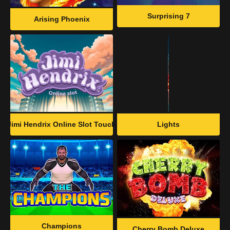
Surprising 7
Arising Phoenix
Jimi Hendrix Online Slot Touch
Fruits
Champions
Cherry Bomb Deluxe