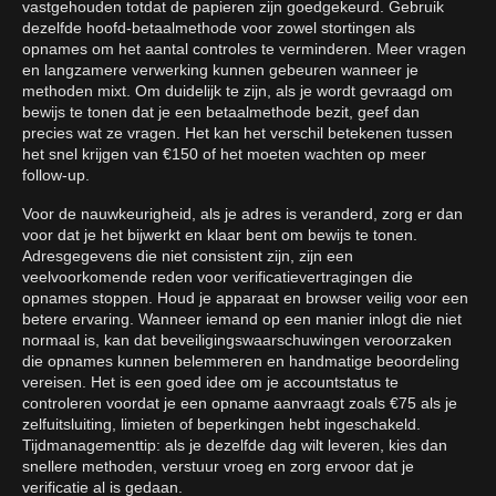
vastgehouden totdat de papieren zijn goedgekeurd. Gebruik
dezelfde hoofd-betaalmethode voor zowel stortingen als
opnames om het aantal controles te verminderen. Meer vragen
en langzamere verwerking kunnen gebeuren wanneer je
methoden mixt. Om duidelijk te zijn, als je wordt gevraagd om
bewijs te tonen dat je een betaalmethode bezit, geef dan
precies wat ze vragen. Het kan het verschil betekenen tussen
het snel krijgen van €150 of het moeten wachten op meer
follow-up.
Voor de nauwkeurigheid, als je adres is veranderd, zorg er dan
voor dat je het bijwerkt en klaar bent om bewijs te tonen.
Adresgegevens die niet consistent zijn, zijn een
veelvoorkomende reden voor verificatievertragingen die
opnames stoppen. Houd je apparaat en browser veilig voor een
betere ervaring. Wanneer iemand op een manier inlogt die niet
normaal is, kan dat beveiligingswaarschuwingen veroorzaken
die opnames kunnen belemmeren en handmatige beoordeling
vereisen. Het is een goed idee om je accountstatus te
controleren voordat je een opname aanvraagt zoals €75 als je
zelfuitsluiting, limieten of beperkingen hebt ingeschakeld.
Tijdmanagementtip: als je dezelfde dag wilt leveren, kies dan
snellere methoden, verstuur vroeg en zorg ervoor dat je
verificatie al is gedaan.