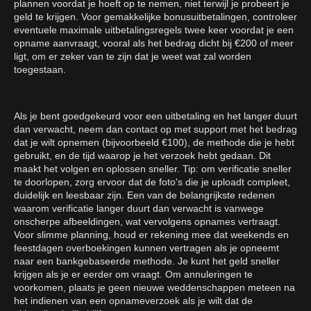
plannen voordat je hoeft op te nemen, niet terwijl je probeert je
geld te krijgen. Voor gemakkelijke bonusuitbetalingen, controleer
eventuele maximale uitbetalingsregels twee keer voordat je een
opname aanvraagt, vooral als het bedrag dicht bij €200 of meer
ligt, om er zeker van te zijn dat je weet wat zal worden
toegestaan.
Als je bent goedgekeurd voor een uitbetaling en het langer duurt
dan verwacht, neem dan contact op met support met het bedrag
dat je wilt opnemen (bijvoorbeeld €100), de methode die je hebt
gebruikt, en de tijd waarop je het verzoek hebt gedaan. Dit
maakt het volgen en oplossen sneller. Tip: om verificatie sneller
te doorlopen, zorg ervoor dat de foto's die je uploadt compleet,
duidelijk en leesbaar zijn. Een van de belangrijkste redenen
waarom verificatie langer duurt dan verwacht is vanwege
onscherpe afbeeldingen, wat vervolgens opnames vertraagt.
Voor slimme planning, houd er rekening mee dat weekends en
feestdagen overboekingen kunnen vertragen als je opneemt
naar een bankgebaseerde methode. Je kunt het geld sneller
krijgen als je er eerder om vraagt. Om annuleringen te
voorkomen, plaats je geen nieuwe weddenschappen meteen na
het indienen van een opnameverzoek als je wilt dat de