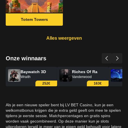
Totem Towers
Alles weergeven
Onze winnaars
Baywatch 3D
Riches Of Ra
G
Wraith
Vanderwood
Cr
252€
163€
Als je een nieuwe speler bent bij LV BET Casino, kun je een
welkomstbonus krijgen die je extra geld geeft om mee te spelen
tijdens je eerste sessie. Matchpercentages en gratis spins
worden vaak gecombineerd. Op deze manier kun je slots
uitproberen terwijl je meer van je eigen geld behoudt voor latere