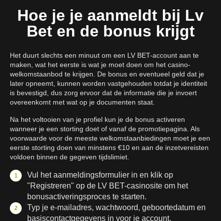
Hoe je je aanmeldt bij Lv
Bet en de bonus krijgt
Het duurt slechts een minuut om een LV BET-account aan te
maken, wat het eerste is wat je moet doen om het casino-
welkomstaanbod te krijgen. De bonus en eventueel geld dat je
later opneemt, kunnen worden vastgehouden totdat je identiteit
is bevestigd, dus zorg ervoor dat de informatie die je invoert
overeenkomt met wat op je documenten staat.
Na het voltooien van je profiel kun je de bonus activeren
wanneer je een storting doet of vanaf de promotiepagina. Als
voorwaarde voor de meeste welkomstaanbiedingen moet je een
eerste storting doen van minstens €10 en aan de inzetvereisten
voldoen binnen de gegeven tijdslimiet.
Vul het aanmeldingsformulier in en klik op
"Registreren" op de LV BET-casinosite om het
bonusactiveringsproces te starten.
Typ je e-mailadres, wachtwoord, geboortedatum en
basiscontactgegevens in voor je account.