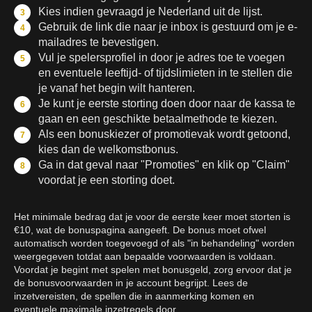
Kies indien gevraagd je Nederland uit de lijst.
Gebruik de link die naar je inbox is gestuurd om je e-
mailadres te bevestigen.
Vul je spelersprofiel in door je adres toe te voegen
en eventuele leeftijd- of tijdslimieten in te stellen die
je vanaf het begin wilt hanteren.
Je kunt je eerste storting doen door naar de kassa te
gaan en een geschikte betaalmethode te kiezen.
Als een bonuskiezer of promotievak wordt getoond,
kies dan de welkomstbonus.
Ga in dat geval naar "Promoties" en klik op "Claim"
voordat je een storting doet.
Het minimale bedrag dat je voor de eerste keer moet storten is
€10, wat de bonuspagina aangeeft. De bonus moet ofwel
automatisch worden toegevoegd of als "in behandeling" worden
weergegeven totdat aan bepaalde voorwaarden is voldaan.
Voordat je begint met spelen met bonusgeld, zorg ervoor dat je
de bonusvoorwaarden in je account begrijpt. Lees de
inzetvereisten, de spellen die in aanmerking komen en
eventuele maximale inzetregels door.