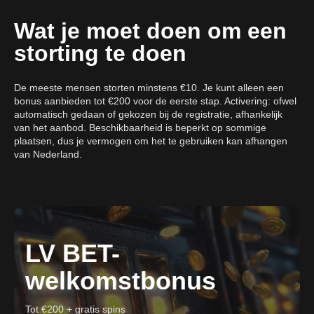
Wat je moet doen om een
storting te doen
De meeste mensen storten minstens €10. Je kunt alleen een
bonus aanbieden tot €200 voor de eerste stap. Activering: ofwel
automatisch gedaan of gekozen bij de registratie, afhankelijk
van het aanbod. Beschikbaarheid is beperkt op sommige
plaatsen, dus je vermogen om het te gebruiken kan afhangen
van Nederland.
LV BET-
welkomstbonus
Tot €200 + gratis spins