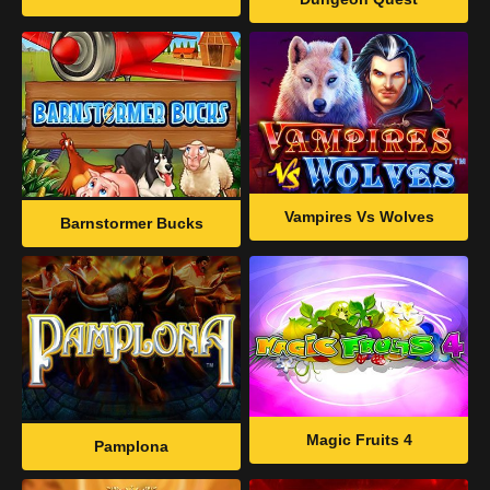
Vampires Vs Wolves
Barnstormer Bucks
Magic Fruits 4
Pamplona