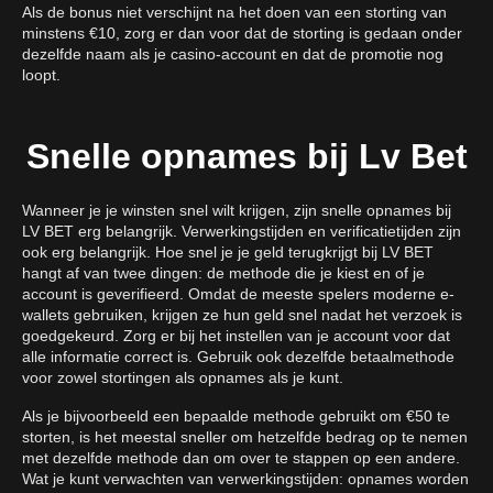
Als de bonus niet verschijnt na het doen van een storting van
minstens €10, zorg er dan voor dat de storting is gedaan onder
dezelfde naam als je casino-account en dat de promotie nog
loopt.
Snelle opnames bij Lv Bet
Wanneer je je winsten snel wilt krijgen, zijn snelle opnames bij
LV BET erg belangrijk. Verwerkingstijden en verificatietijden zijn
ook erg belangrijk. Hoe snel je je geld terugkrijgt bij LV BET
hangt af van twee dingen: de methode die je kiest en of je
account is geverifieerd. Omdat de meeste spelers moderne e-
wallets gebruiken, krijgen ze hun geld snel nadat het verzoek is
goedgekeurd. Zorg er bij het instellen van je account voor dat
alle informatie correct is. Gebruik ook dezelfde betaalmethode
voor zowel stortingen als opnames als je kunt.
Als je bijvoorbeeld een bepaalde methode gebruikt om €50 te
storten, is het meestal sneller om hetzelfde bedrag op te nemen
met dezelfde methode dan om over te stappen op een andere.
Wat je kunt verwachten van verwerkingstijden: opnames worden