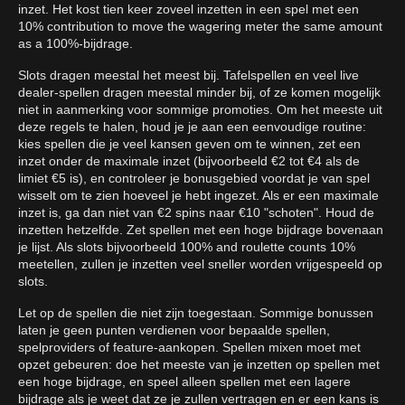
inzet. Het kost tien keer zoveel inzetten in een spel met een
10% contribution to move the wagering meter the same amount
as a 100%-bijdrage.
Slots dragen meestal het meest bij. Tafelspellen en veel live
dealer-spellen dragen meestal minder bij, of ze komen mogelijk
niet in aanmerking voor sommige promoties. Om het meeste uit
deze regels te halen, houd je je aan een eenvoudige routine:
kies spellen die je veel kansen geven om te winnen, zet een
inzet onder de maximale inzet (bijvoorbeeld €2 tot €4 als de
limiet €5 is), en controleer je bonusgebied voordat je van spel
wisselt om te zien hoeveel je hebt ingezet. Als er een maximale
inzet is, ga dan niet van €2 spins naar €10 "schoten". Houd de
inzetten hetzelfde. Zet spellen met een hoge bijdrage bovenaan
je lijst. Als slots bijvoorbeeld 100% and roulette counts 10%
meetellen, zullen je inzetten veel sneller worden vrijgespeeld op
slots.
Let op de spellen die niet zijn toegestaan. Sommige bonussen
laten je geen punten verdienen voor bepaalde spellen,
spelproviders of feature-aankopen. Spellen mixen moet met
opzet gebeuren: doe het meeste van je inzetten op spellen met
een hoge bijdrage, en speel alleen spellen met een lagere
bijdrage als je weet dat ze je zullen vertragen en er een kans is