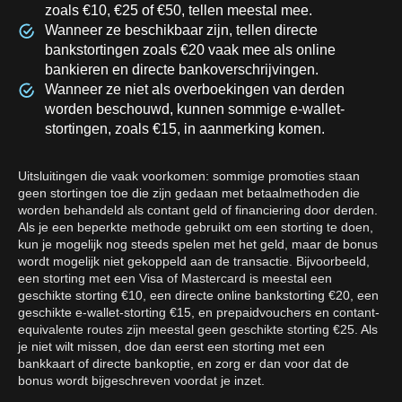
zoals €10, €25 of €50, tellen meestal mee.
Wanneer ze beschikbaar zijn, tellen directe
bankstortingen zoals €20 vaak mee als online
bankieren en directe bankoverschrijvingen.
Wanneer ze niet als overboekingen van derden
worden beschouwd, kunnen sommige e-wallet-
stortingen, zoals €15, in aanmerking komen.
Uitsluitingen die vaak voorkomen: sommige promoties staan
geen stortingen toe die zijn gedaan met betaalmethoden die
worden behandeld als contant geld of financiering door derden.
Als je een beperkte methode gebruikt om een storting te doen,
kun je mogelijk nog steeds spelen met het geld, maar de bonus
wordt mogelijk niet gekoppeld aan de transactie. Bijvoorbeeld,
een storting met een Visa of Mastercard is meestal een
geschikte storting €10, een directe online bankstorting €20, een
geschikte e-wallet-storting €15, en prepaidvouchers en contant-
equivalente routes zijn meestal geen geschikte storting €25. Als
je niet wilt missen, doe dan eerst een storting met een
bankkaart of directe bankoptie, en zorg er dan voor dat de
bonus wordt bijgeschreven voordat je inzet.