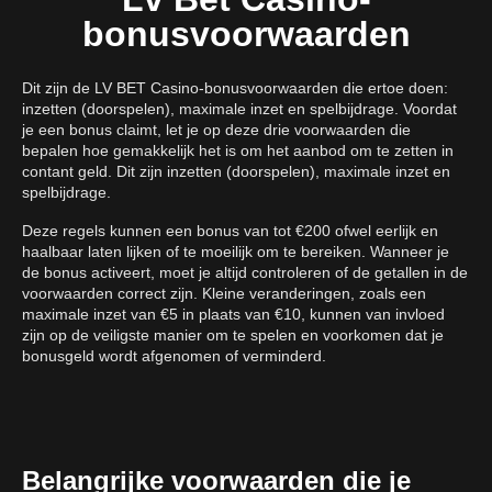
bonusvoorwaarden
Dit zijn de LV BET Casino-bonusvoorwaarden die ertoe doen:
inzetten (doorspelen), maximale inzet en spelbijdrage. Voordat
je een bonus claimt, let je op deze drie voorwaarden die
bepalen hoe gemakkelijk het is om het aanbod om te zetten in
contant geld. Dit zijn inzetten (doorspelen), maximale inzet en
spelbijdrage.
Deze regels kunnen een bonus van tot €200 ofwel eerlijk en
haalbaar laten lijken of te moeilijk om te bereiken. Wanneer je
de bonus activeert, moet je altijd controleren of de getallen in de
voorwaarden correct zijn. Kleine veranderingen, zoals een
maximale inzet van €5 in plaats van €10, kunnen van invloed
zijn op de veiligste manier om te spelen en voorkomen dat je
bonusgeld wordt afgenomen of verminderd.
Belangrijke voorwaarden die je